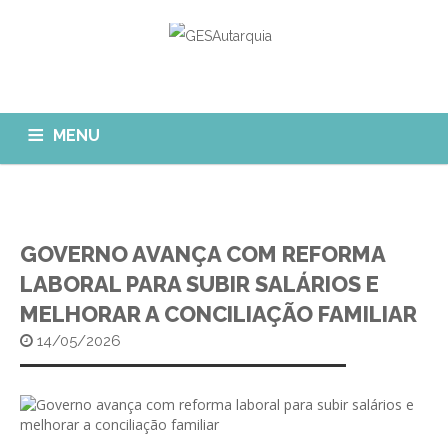
MENU
GESAUTARQUIA
INÍCIO
NOTÍCIAS
Quem Somos?
GOVERNO AVANÇA COM REFORMA
MÓDULOS
LABORAL PARA SUBIR SALÁRIOS E
O que fazemos?
MELHORAR A CONCILIAÇÃO FAMILIAR
FAQ
APP GESAutarquia
Formações
CLIENTES
CONTACTOS
14/05/2026
GESÁgua
Configurar Email
GESCanídeo
Custo da Chamada
GESCemitério
Eliminar Conta