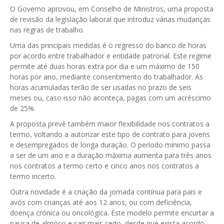
O Governo aprovou, em Conselho de Ministros, uma proposta
GESComunicação
Isenção de IVA
de revisão da legislação laboral que introduz várias mudanças
nas regras de trabalho.
GESContPública
Submeter SAFT
Uma das principais medidas é o regresso do banco de horas
GESDenúncia
por acordo entre trabalhador e entidade patronal. Este regime
permite até duas horas extra por dia e um máximo de 150
GESDocumental
horas por ano, mediante consentimento do trabalhador. As
horas acumuladas terão de ser usadas no prazo de seis
GESElevador
meses ou, caso isso não aconteça, pagas com um acréscimo
de 25%.
GESEscola
A proposta prevê também maior flexibilidade nos contratos a
GESEstatística
termo, voltando a autorizar este tipo de contrato para jovens
e desempregados de longa duração. O período mínimo passa
GESFaturação
a ser de um ano e a duração máxima aumenta para três anos
nos contratos a termo certo e cinco anos nos contratos a
GESFeira
termo incerto.
GESInventário
Outra novidade é a criação da jornada contínua para pais e
avós com crianças até aos 12 anos, ou com deficiência,
GESLicenciamento
doença crónica ou oncológica. Este modelo permite encurtar a
pausa de almoço e sair mais cedo, desde que exista acordo