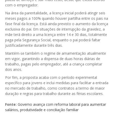
GESMarcação
com o empregador.
GESSocial
Na área da parentalidade, a licença inicial poderá atingir seis
meses pagos a 100% quando houver partilha entre os pais na
GESSNC-AP
fase final da licença. Está ainda previsto o aumento da licença
exclusiva do pai. Em situações de interrupção da gravidez, a
GESSNC-AP Reg. Completo
mãe terá direito a uma licença entre 14 e 30 dias, totalmente
paga pela Segurança Social, enquanto o pai poderá faltar
GESPopulação
justificadamente durante três dias.
GESProcesso
Mantém-se também o regime de amamentação atualmente
em vigor, garantindo a dispensa de duas horas diárias de
GESRecrutamento
trabalho, pagas pelo empregador, até a criança completar
dois anos.
GESSIADAP III
Por fim, a proposta acaba com o período experimental
GESToponímia
específico para jovens e inclui medidas para facilitar a entrada
no mercado de trabalho, como contratos a termo de maior
GESVencimento
duração e regras para trabalho durante as férias escolares.
GESViaturasAbandonadas
Fonte:
Governo avança com reforma laboral para aumentar
salários, produtividade e conciliação familiar
Portal da Freguesia