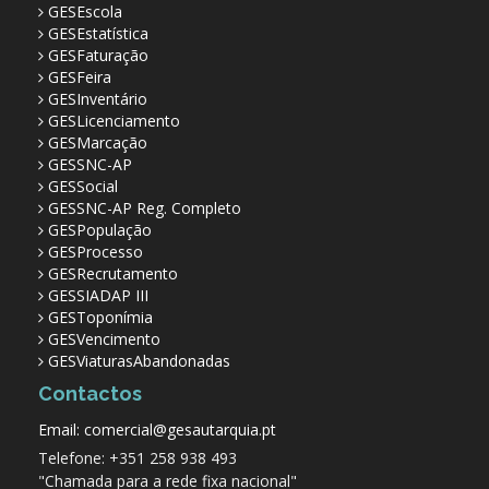
GESEscola
GESEstatística
GESFaturação
GESFeira
GESInventário
GESLicenciamento
GESMarcação
GESSNC-AP
GESSocial
GESSNC-AP Reg. Completo
GESPopulação
GESProcesso
GESRecrutamento
GESSIADAP III
GESToponímia
GESVencimento
GESViaturasAbandonadas
Contactos
Email: comercial@gesautarquia.pt
Telefone: +351 258 938 493
"Chamada para a rede fixa nacional"