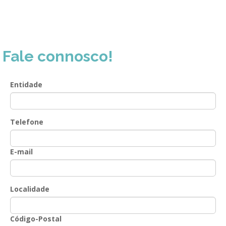
GESComunicação
Isenção de IVA
GESContPública
Submeter SAFT
GESDenúncia
Fale connosco!
GESDocumental
Entidade
GESElevador
GESEscola
Telefone
GESEstatística
GESFaturação
E-mail
GESFeira
GESInventário
Localidade
GESLicenciamento
Código-Postal