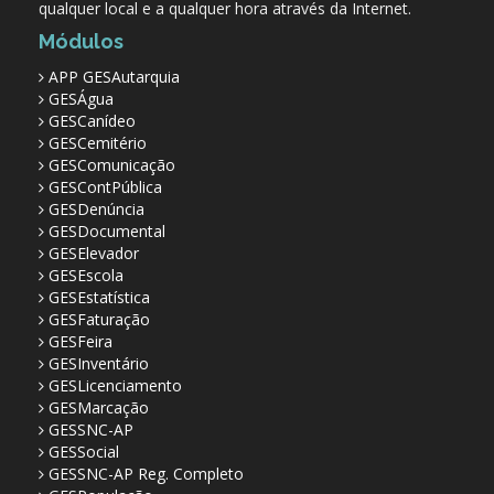
qualquer local e a qualquer hora através da Internet.
Módulos
APP GESAutarquia
GESÁgua
GESCanídeo
GESCemitério
GESComunicação
GESContPública
GESDenúncia
GESDocumental
GESElevador
GESEscola
GESEstatística
GESFaturação
GESFeira
GESInventário
GESLicenciamento
GESMarcação
GESSNC-AP
GESSocial
GESSNC-AP Reg. Completo