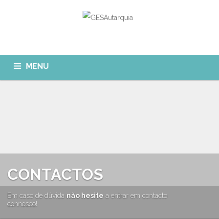
MENU
GESAUTARQUIA
INÍCIO
NOTÍCIAS
Quem Somos?
MÓDULOS
O que fazemos?
FAQ
APP GESAutarquia
Formações
CLIENTES
CONTACTOS
CONTACTOS
GESÁgua
Configurar Email
GESCanídeo
Em caso de dúvida
não hesite
a entrar em contacto
Custo da Chamada
connosco!
GESCemitério
Eliminar Conta