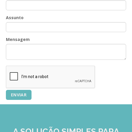
GESMarcação
GESSocial
Assunto
GESSNC-AP
GESSNC-AP Reg. Completo
Mensagem
GESPopulação
GESProcesso
GESRecrutamento
GESSIADAP III
GESToponímia
GESVencimento
GESViaturasAbandonadas
Portal da Freguesia
A SOLUÇÃO
SIMPLES
PARA