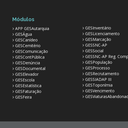
Módulos
GESInventário
APP GESAutarquia
GESLicenciamento
GESÁgua
GESMarcação
GESCanídeo
GESSNC-AP
GESCemitério
GESSocial
GESComunicação
GESSNC-AP Reg. Comp
GESContPública
GESPopulação
GESDenúncia
GESProcesso
GESDocumental
GESRecrutamento
GESElevador
GESSIADAP III
GESEscola
GESToponímia
GESEstatística
GESVencimento
GESFaturação
GESViaturasAbandona
GESFeira