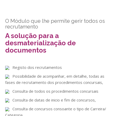
GESComunicação
Isenção de IVA
GESContPública
Submeter SAFT
O Módulo que lhe permite gerir todos os
recrutamento
GESDenúncia
A solução para a
GESDocumental
desmaterialização de
GESElevador
documentos
GESEscola
GESEstatística
Registo dos recrutamentos
Possibilidade de acompanhar, em detalhe, todas as
GESFaturação
fases de recrutamento dos procedimentos concursais,
GESFeira
Consulta de todos os procedimentos concursais
GESInventário
Consulta de datas de inicio e fim de concursos,
GESLicenciamento
Consulta de concursos consoante o tipo de Carreira/
Categoria