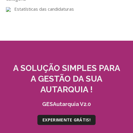
GESMarcação
Estatísticas das candidaturas
GESSocial
GESSNC-AP
GESSNC-AP Reg. Completo
GESPopulação
GESProcesso
A SOLUÇÃO
SIMPLES
PARA
GESRecrutamento
A GESTÃO DA SUA
GESSIADAP III
AUTARQUIA !
GESToponímia
GESAutarquia V2.0
GESVencimento
GESViaturasAbandonadas
EXPERIMENTE GRÁTIS!
Portal da Freguesia