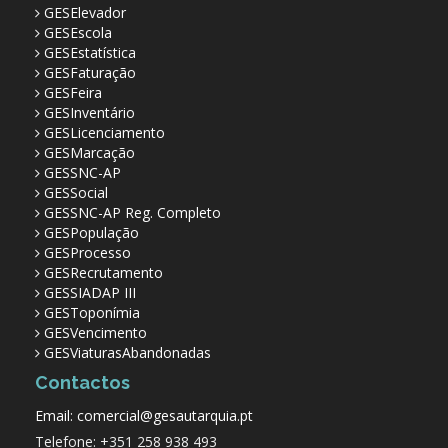
GESElevador
GESEscola
GESEstatística
GESFaturação
GESFeira
GESInventário
GESLicenciamento
GESMarcação
GESSNC-AP
GESSocial
GESSNC-AP Reg. Completo
GESPopulação
GESProcesso
GESRecrutamento
GESSIADAP III
GESToponímia
GESVencimento
GESViaturasAbandonadas
Contactos
Email: comercial@gesautarquia.pt
Telefone: +351 258 938 493