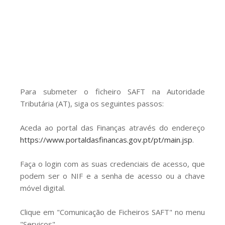
GESComunicação
Isenção de IVA
GESContPública
Submeter SAFT
GESDenúncia
GESDocumental
GESElevador
Para submeter o ficheiro SAFT na Autoridade
Tributária (AT), siga os seguintes passos:
GESEscola
Aceda ao portal das Finanças através do endereço
GESEstatística
https://www.portaldasfinancas.gov.pt/pt/main.jsp
.
GESFaturação
Faça o login com as suas credenciais de acesso, que
GESFeira
podem ser o NIF e a senha de acesso ou a chave
móvel digital.
GESInventário
GESLicenciamento
Clique em "Comunicação de Ficheiros SAFT" no menu
"Serviços".