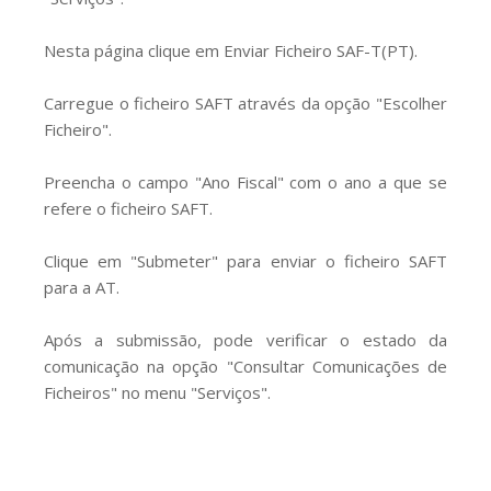
GESMarcação
GESSocial
Nesta página clique em Enviar Ficheiro SAF-T(PT).
GESSNC-AP
Carregue o ficheiro SAFT através da opção "Escolher
Ficheiro".
GESSNC-AP Reg. Completo
GESPopulação
Preencha o campo "Ano Fiscal" com o ano a que se
refere o ficheiro SAFT.
GESProcesso
Clique em "Submeter" para enviar o ficheiro SAFT
GESRecrutamento
para a AT.
GESSIADAP III
Após a submissão, pode verificar o estado da
GESToponímia
comunicação na opção "Consultar Comunicações de
GESVencimento
Ficheiros" no menu "Serviços".
GESViaturasAbandonadas
Portal da Freguesia