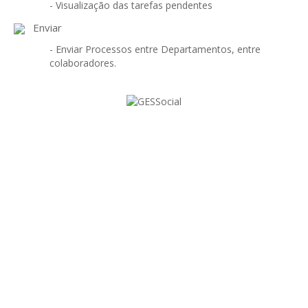
GESMarcação
- Visualização das tarefas pendentes
Enviar
GESSocial
- Enviar Processos entre Departamentos, entre
GESSNC-AP
colaboradores.
GESSNC-AP Reg. Completo
GESPopulação
GESProcesso
GESRecrutamento
GESSIADAP III
GESToponímia
GESVencimento
PARA UMA JUNTA DE
GESViaturasAbandonadas
FREGUESIA MODERNA
Portal da Freguesia