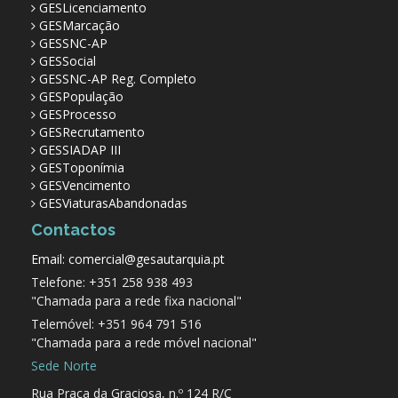
GESLicenciamento
GESMarcação
GESSNC-AP
GESSocial
GESSNC-AP Reg. Completo
GESPopulação
GESProcesso
GESRecrutamento
GESSIADAP III
GESToponímia
GESVencimento
GESViaturasAbandonadas
Contactos
Email: comercial@gesautarquia.pt
Telefone: +351 258 938 493
"Chamada para a rede fixa nacional"
Telemóvel: +351 964 791 516
"Chamada para a rede móvel nacional"
Sede Norte
Rua Praça da Graciosa, n.º 124 R/C