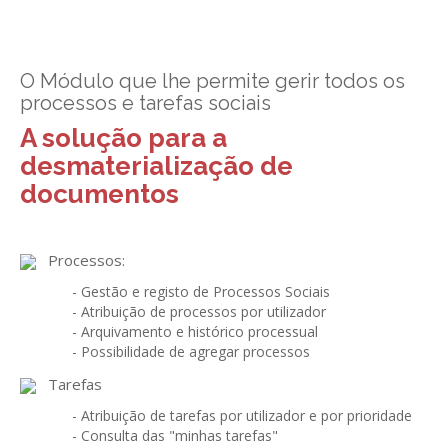
GESComunicação
Isenção de IVA
GESContPública
Submeter SAFT
O Módulo que lhe permite gerir todos os
processos e tarefas sociais
GESDenúncia
A solução para a
GESDocumental
desmaterialização de
GESElevador
documentos
GESEscola
GESEstatística
Processos:
- Gestão e registo de Processos Sociais
GESFaturação
- Atribuição de processos por utilizador
- Arquivamento e histórico processual
GESFeira
- Possibilidade de agregar processos
GESInventário
Tarefas
GESLicenciamento
- Atribuição de tarefas por utilizador e por prioridade
- Consulta das "minhas tarefas"