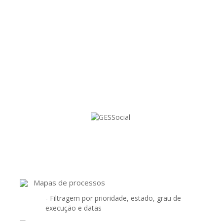
O Módulo que lhe permite gerir todos os
processos e tarefas!
Mapas de processos
- Filtragem por prioridade, estado, grau de
execução e datas