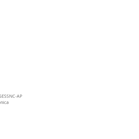
- GESSNC-AP
ónica