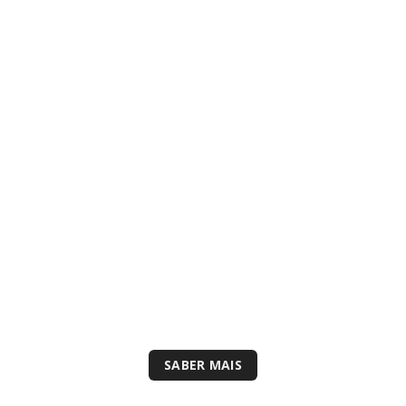
 JUNTA DE
FREGUESIA
Uma gestão fácil e eficiente da sua Faturação
SABER MAIS