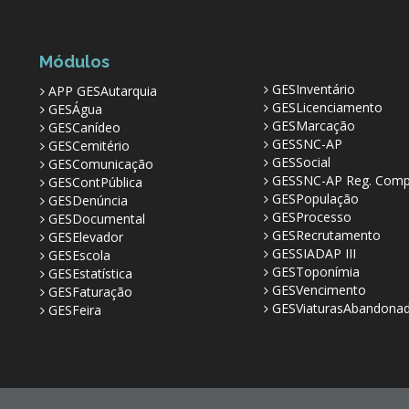
Módulos
GESInventário
APP GESAutarquia
GESLicenciamento
GESÁgua
GESMarcação
GESCanídeo
GESSNC-AP
GESCemitério
GESSocial
GESComunicação
GESSNC-AP Reg. Comp
GESContPública
GESPopulação
GESDenúncia
GESProcesso
GESDocumental
GESRecrutamento
GESElevador
GESSIADAP III
GESEscola
GESToponímia
GESEstatística
GESVencimento
GESFaturação
GESViaturasAbandona
GESFeira