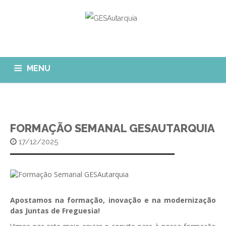
MENU
GESAUTARQUIA
INÍCIO
NOTÍCIAS
Quem Somos?
FORMAÇÃO SEMANAL GESAUTARQUIA
MÓDULOS
17/12/2025
O que fazemos?
FAQ
APP GESAutarquia
Formações
CLIENTES
CONTACTOS
GESÁgua
Configurar Email
GESCanídeo
Apostamos na formação, inovação e na modernização
Custo da Chamada
das Juntas de Freguesia!
GESCemitério
Eliminar Conta