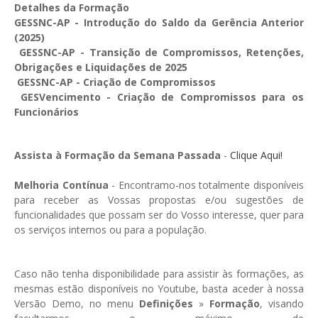
GESMarcação
Detalhes da Formação
GESSNC-AP - Introdução do Saldo da Gerência Anterior
GESSocial
(2025)
GESSNC-AP - Transição de Compromissos, Retenções,
GESSNC-AP
Obrigações e Liquidações de 2025
GESSNC-AP - Criação de Compromissos
GESSNC-AP Reg. Completo
GESVencimento - Criação de Compromissos para os
Funcionários
GESPopulação
GESProcesso
Assista à Formação da Semana Passada
-
Clique Aqui!
GESRecrutamento
Melhoria Contínua
- Encontramo-nos totalmente disponíveis
GESSIADAP III
para receber as Vossas propostas e/ou sugestões de
funcionalidades que possam ser do Vosso interesse, quer para
GESToponímia
os serviços internos ou para a população.
GESVencimento
Caso não tenha disponibilidade para assistir às formações, as
GESViaturasAbandonadas
mesmas estão disponíveis no Youtube, basta aceder à nossa
Versão Demo, no menu
Definições
»
Formação
, visando
Portal da Freguesia