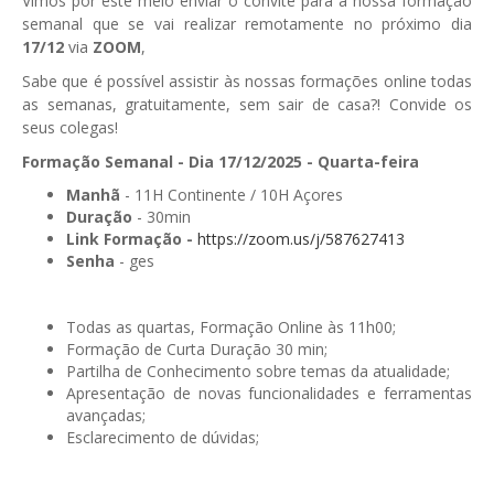
Vimos por este meio enviar o convite para à nossa formação
semanal que se vai realizar remotamente no próximo dia
GESComunicação
Isenção de IVA
17/
12
via
ZOOM
,
GESContPública
Sabe que é possível assistir às nossas formações online todas
Submeter SAFT
as semanas, gratuitamente, sem sair de casa?! Convide os
GESDenúncia
seus colegas!
GESDocumental
Formação Semanal - Dia 17/12/2025 - Quarta-feira
Manhã
- 11H Continente / 10H Açores
GESElevador
Duração
- 30min
Link Formação -
https://zoom.us/j/587627413
GESEscola
Senha
- ges
GESEstatística
GESFaturação
Todas as quartas, Formação Online às 11h00;
Formação de Curta Duração 30 min;
GESFeira
Partilha de Conhecimento sobre temas da atualidade;
Apresentação de novas funcionalidades e ferramentas
GESInventário
avançadas;
Esclarecimento de dúvidas;
GESLicenciamento