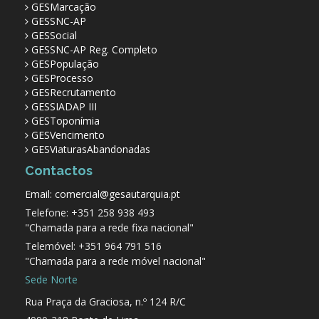
GESMarcação
GESSNC-AP
GESSocial
GESSNC-AP Reg. Completo
GESPopulação
GESProcesso
GESRecrutamento
GESSIADAP III
GESToponímia
GESVencimento
GESViaturasAbandonadas
Contactos
Email: comercial@gesautarquia.pt
Telefone: +351 258 938 493
"Chamada para a rede fixa nacional"
Telemóvel: +351 964 791 516
"Chamada para a rede móvel nacional"
Sede Norte
Rua Praça da Graciosa, n.º 124 R/C