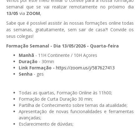
Vimos por este meio enviar o convite para à nossa formação
semanal que se vai realizar remotamente no próximo dia
GESComunicação
Isenção de IVA
13/05
via
ZOOM
,
GESContPública
Sabe que é possível assistir às nossas formações online todas
Submeter SAFT
as semanas, gratuitamente, sem sair de casa?! Convide os
GESDenúncia
seus colegas!
GESDocumental
Formação Semanal - Dia 13/05/2026 - Quarta-feira
Manhã
- 11H Continente / 10H Açores
GESElevador
Duração
- 30min
Link Formação -
https://zoom.us/j/587627413
GESEscola
Senha
- ges
GESEstatística
GESFaturação
Todas as quartas, Formação Online às 11h00;
Formação de Curta Duração 30 min;
GESFeira
Partilha de Conhecimento sobre temas da atualidade;
Apresentação de novas funcionalidades e ferramentas
GESInventário
avançadas;
Esclarecimento de dúvidas;
GESLicenciamento