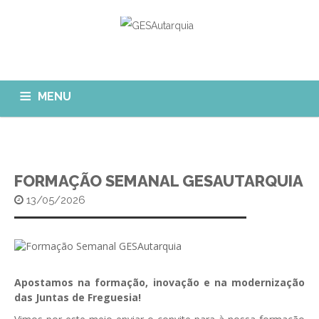
MENU
GESAUTARQUIA
INÍCIO
NOTÍCIAS
Quem Somos?
FORMAÇÃO SEMANAL GESAUTARQUIA
MÓDULOS
13/05/2026
O que fazemos?
FAQ
APP GESAutarquia
Formações
CLIENTES
CONTACTOS
GESÁgua
Configurar Email
GESCanídeo
Apostamos na formação, inovação e na modernização
Custo da Chamada
das Juntas de Freguesia!
GESCemitério
Eliminar Conta