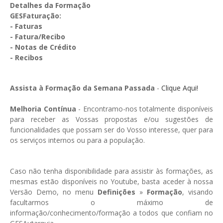
GESMarcação
Detalhes da Formação
GESFaturação:
GESSocial
- Faturas
- Fatura/Recibo
GESSNC-AP
- Notas de Crédito
- Recibos
GESSNC-AP Reg. Completo
GESPopulação
Assista à Formação da Semana Passada
-
Clique Aqui!
GESProcesso
Melhoria Contínua
- Encontramo-nos totalmente disponíveis
GESRecrutamento
para receber as Vossas propostas e/ou sugestões de
funcionalidades que possam ser do Vosso interesse, quer para
GESSIADAP III
os serviços internos ou para a população.
GESToponímia
Caso não tenha disponibilidade para assistir às formações, as
GESVencimento
mesmas estão disponíveis no Youtube, basta aceder à nossa
Versão Demo, no menu
Definições
»
Formação
, visando
GESViaturasAbandonadas
facultarmos o máximo de
informação/conhecimento/formação a todos que confiam no
Portal da Freguesia