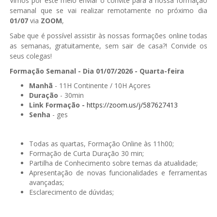
Vimos por este meio enviar o convite para à nossa formação
semanal que se vai realizar remotamente no próximo dia
GESComunicação
Isenção de IVA
01/07
via
ZOOM
,
GESContPública
Sabe que é possível assistir às nossas formações online todas
Submeter SAFT
as semanas, gratuitamente, sem sair de casa?! Convide os
GESDenúncia
seus colegas!
GESDocumental
Formação Semanal - Dia 01/07/2026 - Quarta-feira
Manhã
- 11H Continente / 10H Açores
GESElevador
Duração
- 30min
Link Formação -
https://zoom.us/j/587627413
GESEscola
Senha
- ges
GESEstatística
GESFaturação
Todas as quartas, Formação Online às 11h00;
Formação de Curta Duração 30 min;
GESFeira
Partilha de Conhecimento sobre temas da atualidade;
Apresentação de novas funcionalidades e ferramentas
GESInventário
avançadas;
Esclarecimento de dúvidas;
GESLicenciamento