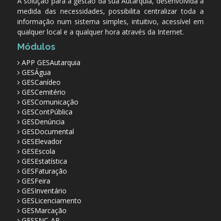
A solução para a gestão da sua Autarquia, desenvolvida à
medida das necessidades, possibilita centralizar toda a
informação num sistema simples, intuitivo, acessível em
qualquer local e a qualquer hora através da Internet.
Módulos
APP GESAutarquia
GESÁgua
GESCanídeo
GESCemitério
GESComunicação
GESContPública
GESDenúncia
GESDocumental
GESElevador
GESEscola
GESEstatística
GESFaturação
GESFeira
GESInventário
GESLicenciamento
GESMarcação
GESSNC-AP