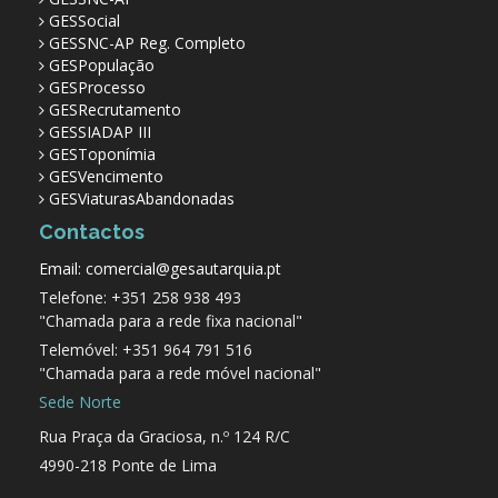
GESSocial
GESSNC-AP Reg. Completo
GESPopulação
GESProcesso
GESRecrutamento
GESSIADAP III
GESToponímia
GESVencimento
GESViaturasAbandonadas
Contactos
Email: comercial@gesautarquia.pt
Telefone: +351 258 938 493
"Chamada para a rede fixa nacional"
Telemóvel: +351 964 791 516
"Chamada para a rede móvel nacional"
Sede Norte
Rua Praça da Graciosa, n.º 124 R/C
4990-218 Ponte de Lima