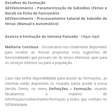
GESMarcação
Detalhes da Formação
GESVencimento - Parametrização de Subsídios (Férias e
GESSocial
Natal) na Ficha de Funcionário
GESVencimento - Processamento Salarial de Subsídio de
GESSNC-AP
Férias (Manual e Automático)
GESSNC-AP Reg. Completo
Assista à Formação da Semana Passada
-
Clique Aqui!
GESPopulação
Melhoria Contínua
- Encontramo-nos totalmente disponíveis
GESProcesso
para receber as Vossas propostas e/ou sugestões de
funcionalidades que possam ser do Vosso interesse, quer para
GESRecrutamento
os serviços internos ou para a população.
GESSIADAP III
Caso não tenha disponibilidade para assistir às formações, as
GESToponímia
mesmas estão disponíveis no Youtube, basta aceder à nossa
GESVencimento
Versão Demo, no menu
Definições
»
Formação
, visando
facultarmos o máximo de
GESViaturasAbandonadas
informação/conhecimento/formação a todos que confiam no
GESAutarquia.
Portal da Freguesia