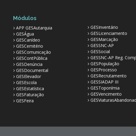
Módulos
GESInventário
APP GESAutarquia
GESLicenciamento
GESÁgua
GESMarcação
GESCanídeo
GESSNC-AP
GESCemitério
GESSocial
GESComunicação
GESSNC-AP Reg. Comp
GESContPública
GESPopulação
GESDenúncia
GESProcesso
GESDocumental
GESRecrutamento
GESElevador
GESSIADAP III
GESEscola
GESToponímia
GESEstatística
GESVencimento
GESFaturação
GESViaturasAbandona
GESFeira