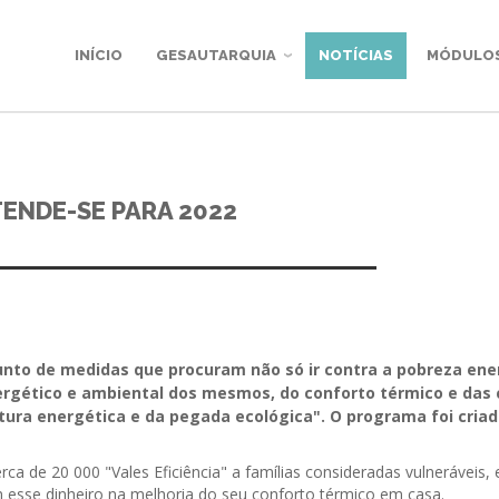
INÍCIO
GESAUTARQUIA
NOTÍCIAS
MÓDULO
TENDE-SE PARA 2022
unto de medidas que procuram não só ir contra a pobreza ene
rgético e ambiental dos mesmos, do conforto térmico e das 
atura energética e da pegada ecológica". O programa foi cria
a de 20 000 "Vales Eficiência" a famílias consideradas vulneráveis, e
 esse dinheiro na melhoria do seu conforto térmico em casa.