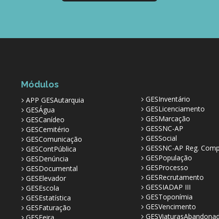
Módulos
GESInventário
APP GESAutarquia
GESLicenciamento
GESÁgua
GESMarcação
GESCanídeo
GESSNC-AP
GESCemitério
GESSocial
GESComunicação
GESSNC-AP Reg. Comp
GESContPública
GESPopulação
GESDenúncia
GESProcesso
GESDocumental
GESRecrutamento
GESElevador
GESSIADAP III
GESEscola
GESToponímia
GESEstatística
GESVencimento
GESFaturação
GESViaturasAbandona
GESFeira