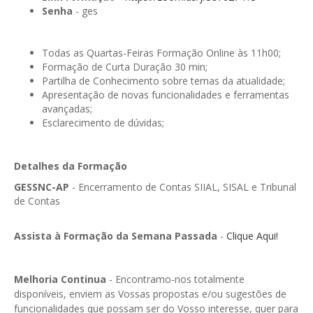
GESMarcação
Senha
- ges
GESSocial
Todas as Quartas-Feiras Formação Online às 11h00;
GESSNC-AP
Formação de Curta Duração 30 min;
Partilha de Conhecimento sobre temas da atualidade;
GESSNC-AP Reg. Completo
Apresentação de novas funcionalidades e ferramentas
avançadas;
GESPopulação
Esclarecimento de dúvidas;
GESProcesso
GESRecrutamento
Detalhes da Formação
GESSNC-AP
- Encerramento de Contas SIIAL, SISAL e Tribunal
GESSIADAP III
de Contas
GESToponímia
Assista à Formação da Semana Passada
-
Clique Aqui!
GESVencimento
GESViaturasAbandonadas
Melhoria Continua
- Encontramo-nos totalmente
disponíveis, enviem as Vossas propostas e/ou sugestões de
Portal da Freguesia
funcionalidades que possam ser do Vosso interesse, quer para