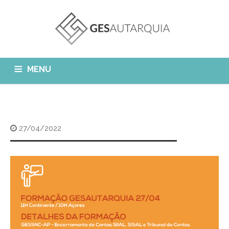
MENU
GESAUTARQUIA
INÍCIO
NOTÍCIAS
Quem Somos?
27/04/2022
MÓDULOS
O que fazemos?
FAQ
APP GESAutarquia
Formações
CLIENTES
CONTACTOS
GESÁgua
Configurar Email
GESCanídeo
Custo da Chamada
GESCemitério
Eliminar Conta