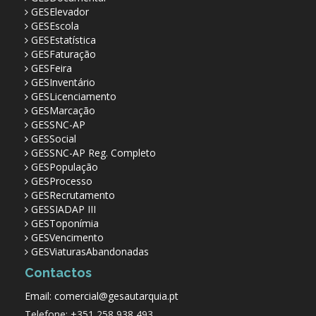
GESElevador
GESEscola
GESEstatística
GESFaturação
GESFeira
GESInventário
GESLicenciamento
GESMarcação
GESSNC-AP
GESSocial
GESSNC-AP Reg. Completo
GESPopulação
GESProcesso
GESRecrutamento
GESSIADAP III
GESToponímia
GESVencimento
GESViaturasAbandonadas
Contactos
Email: comercial@gesautarquia.pt
Telefone: +351 258 938 493