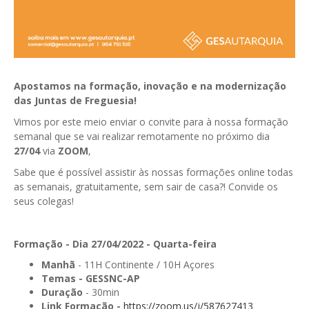
GESComunicação
Isenção de IVA
GESContPública
Submeter SAFT
GESDenúncia
Apostamos na formação, inovação e na modernização
GESDocumental
das Juntas de Freguesia!
Vimos por este meio enviar o convite para à nossa formação
GESElevador
semanal que se vai realizar remotamente no próximo dia
GESEscola
27/04
via
ZOOM
,
Sabe que é possível assistir às nossas formações online todas
GESEstatística
as semanais, gratuitamente, sem sair de casa?! Convide os
seus colegas!
GESFaturação
GESFeira
Formação - Dia 27/04/2022 - Quarta-feira
GESInventário
Manhã
- 11H Continente / 10H Açores
Temas -
GESSNC-AP
GESLicenciamento
Duração
- 30min
Link Formação -
https://zoom.us/j/587627413