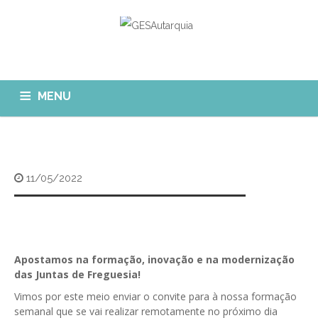
MENU
GESAUTARQUIA
INÍCIO
NOTÍCIAS
Quem Somos?
11/05/2022
MÓDULOS
O que fazemos?
FAQ
APP GESAutarquia
Formações
CLIENTES
CONTACTOS
GESÁgua
Apostamos na formação, inovação e na modernização
Configurar Email
das Juntas de Freguesia!
GESCanídeo
Custo da Chamada
Vimos por este meio enviar o convite para à nossa formação
GESCemitério
semanal que se vai realizar remotamente no próximo dia
Eliminar Conta