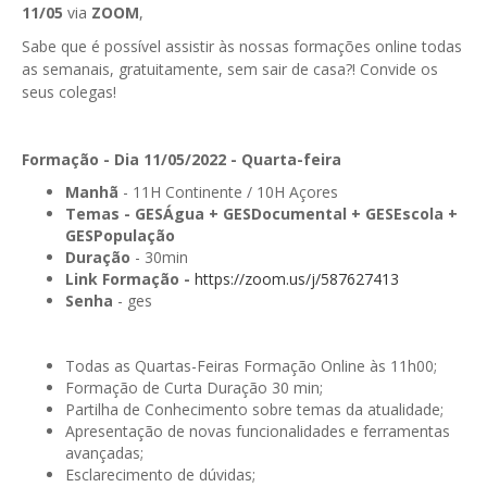
11/05
via
ZOOM
,
GESComunicação
Isenção de IVA
Sabe que é possível assistir às nossas formações online todas
GESContPública
as semanais, gratuitamente, sem sair de casa?! Convide os
Submeter SAFT
seus colegas!
GESDenúncia
GESDocumental
Formação - Dia 11/05/2022 - Quarta-feira
Manhã
- 11H Continente / 10H Açores
GESElevador
Temas -
GESÁgua + GESDocumental + GESEscola +
GESPopulação
GESEscola
Duração
- 30min
Link Formação -
GESEstatística
https://zoom.us/j/587627413
Senha
- ges
GESFaturação
GESFeira
Todas as Quartas-Feiras Formação Online às 11h00;
Formação de Curta Duração 30 min;
GESInventário
Partilha de Conhecimento sobre temas da atualidade;
Apresentação de novas funcionalidades e ferramentas
GESLicenciamento
avançadas;
Esclarecimento de dúvidas;