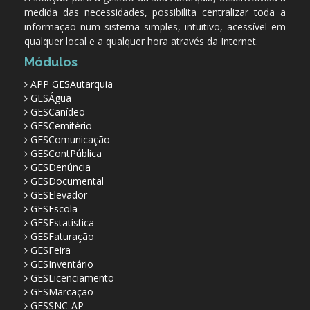
medida das necessidades, possibilita centralizar toda a
informação num sistema simples, intuitivo, acessível em
qualquer local e a qualquer hora através da Internet.
Módulos
APP GESAutarquia
GESÁgua
GESCanídeo
GESCemitério
GESComunicação
GESContPública
GESDenúncia
GESDocumental
GESElevador
GESEscola
GESEstatística
GESFaturação
GESFeira
GESInventário
GESLicenciamento
GESMarcação
GESSNC-AP