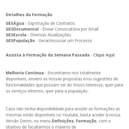
GESMarcação
GESSocial
Detalhes da Formação
GESÁgua
- Exportação de Contratos
GESSNC-AP
GESDocumental
- Enviar Convocatória por Email
GESEscola
- Diversas Atualizações
GESSNC-AP Reg. Completo
GESPopulação
- Gerar/Associar um Processo
GESPopulação
Assista à Formação da Semana Passada
-
Clique Aqui!
GESProcesso
GESRecrutamento
Melhoria Continua
- Encontramo-nos totalmente
disponíveis, enviem as Vossas propostas e/ou sugestões de
GESSIADAP III
funcionalidades que possam ser do Vosso interesse, quer para
os serviços internos, quer para a população.
GESToponímia
GESVencimento
Caso não tenha disponibilidade para assistir as formações as
GESViaturasAbandonadas
mesmas estão disponíveis no Youtube, basta aceder à nossa
Versão Demo, no menu
Definições
,
Formação
, com o
Portal da Freguesia
objetivo de facultarmos o máximo de