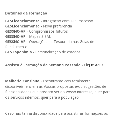
GESMarcação
GESSocial
Detalhes da Formação
GESLicenciamento
- Integração com GESProcesso
GESSNC-AP
GESLicenciamento
- Nova preferência
GESSNC-AP
- Compromissos futuros
GESSNC-AP Reg. Completo
GESSNC-AP
- Mapas SISAL
GESPopulação
GESSNC-AP
- Operações de Tesouraria nas Guias de
Recebimento
GESProcesso
GESToponimia
- Personalização de estados
GESRecrutamento
Assista à Formação da Semana Passada
-
Clique Aqui!
GESSIADAP III
Melhoria Continua
- Encontramo-nos totalmente
GESToponímia
disponíveis, enviem as Vossas propostas e/ou sugestões de
funcionalidades que possam ser do Vosso interesse, quer para
GESVencimento
os serviços internos, quer para a população.
GESViaturasAbandonadas
Portal da Freguesia
Caso não tenha disponibilidade para assistir as formações as