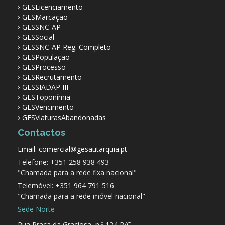
GESLicenciamento
GESMarcação
GESSNC-AP
GESSocial
GESSNC-AP Reg. Completo
GESPopulação
GESProcesso
GESRecrutamento
GESSIADAP III
GESToponímia
GESVencimento
GESViaturasAbandonadas
Contactos
Email: comercial@gesautarquia.pt
Telefone: +351 258 938 493
"Chamada para a rede fixa nacional"
Telemóvel: +351 964 791 516
"Chamada para a rede móvel nacional"
Sede Norte
Rua Praça da Graciosa, n.º 124 R/C