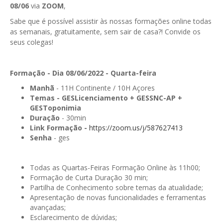
08/06
via
ZOOM
,
GESComunicação
Isenção de IVA
Sabe que é possível assistir às nossas formações online todas
GESContPública
as semanais, gratuitamente, sem sair de casa?! Convide os
Submeter SAFT
seus colegas!
GESDenúncia
GESDocumental
Formação - Dia 08/06/2022 - Quarta-feira
Manhã
- 11H Continente / 10H Açores
GESElevador
Temas -
GESLicenciamento + GESSNC-AP +
GESToponimia
GESEscola
Duração
- 30min
Link Formação -
GESEstatística
https://zoom.us/j/587627413
Senha
- ges
GESFaturação
GESFeira
Todas as Quartas-Feiras Formação Online às 11h00;
Formação de Curta Duração 30 min;
GESInventário
Partilha de Conhecimento sobre temas da atualidade;
Apresentação de novas funcionalidades e ferramentas
GESLicenciamento
avançadas;
Esclarecimento de dúvidas;