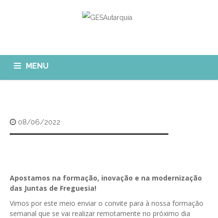
MENU
GESAUTARQUIA
INÍCIO
NOTÍCIAS
Quem Somos?
08/06/2022
MÓDULOS
O que fazemos?
FAQ
APP GESAutarquia
Formações
CLIENTES
CONTACTOS
GESÁgua
Apostamos na formação, inovação e na modernização
Configurar Email
das Juntas de Freguesia!
GESCanídeo
Custo da Chamada
Vimos por este meio enviar o convite para à nossa formação
GESCemitério
semanal que se vai realizar remotamente no próximo dia
Eliminar Conta