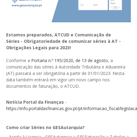
GESComunicação
Isenção de IVA
GESContPública
Submeter SAFT
GESDenúncia
Estamos preparados, ATCUD e Comunicação de
Séries - Obrigatoriedade de comunicar séries à AT -
GESDocumental
Obrigações Legais para 2023!
GESElevador
Conforme a
Portaria n.º 195/2020, de 13 de agosto
, a
GESEscola
comunicação das séries à Autoridade Tributária e Aduaneira
(AT) passará a ser obrigatória a partir de 01/01/2023. Nesta
GESEstatística
data também entrará em vigor um novo campo nos
documentos de faturação, o ATCUD.
GESFaturação
Notícia Portal da Finanças
-
GESFeira
https://info.portaldasfinancas.gov.pt/pt/informacao_fiscal/legisl
GESInventário
GESLicenciamento
Como criar Séries no GESAutarquia?
- Aceda à Licença - GESAutarquia > GESFaturação > Tabelas >