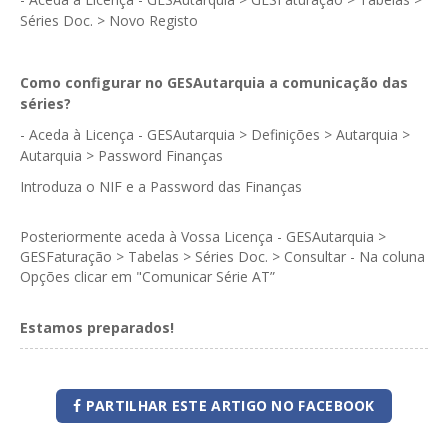
GESMarcação
Séries Doc. > Novo Registo
GESSocial
GESSNC-AP
Como configurar no GESAutarquia a comunicação das
séries?
GESSNC-AP Reg. Completo
- Aceda à Licença - GESAutarquia > Definições > Autarquia >
Autarquia > Password Finanças
GESPopulação
Introduza o NIF e a Password das Finanças
GESProcesso
Posteriormente aceda à Vossa Licença - GESAutarquia >
GESRecrutamento
GESFaturação > Tabelas > Séries Doc. > Consultar - Na coluna
GESSIADAP III
Opções clicar em "Comunicar Série AT”
GESToponímia
Estamos preparados!
GESVencimento
GESViaturasAbandonadas
PARTILHAR ESTE ARTIGO NO FACEBOOK
Portal da Freguesia