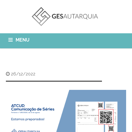
MENU
GESAUTARQUIA
INÍCIO
NOTÍCIAS
Quem Somos?
26/12/2022
MÓDULOS
O que fazemos?
FAQ
APP GESAutarquia
Formações
CLIENTES
CONTACTOS
GESÁgua
Configurar Email
GESCanídeo
Custo da Chamada
GESCemitério
Eliminar Conta