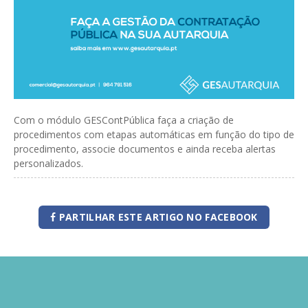
GESComunicação
Isenção de IVA
GESContPública
Submeter SAFT
GESDenúncia
GESDocumental
Com o módulo GESContPública faça a criação de
GESElevador
procedimentos com etapas automáticas em função do tipo de
procedimento, associe documentos e ainda receba alertas
GESEscola
personalizados.
GESEstatística
GESFaturação
PARTILHAR ESTE ARTIGO NO FACEBOOK
GESFeira
GESInventário
GESLicenciamento