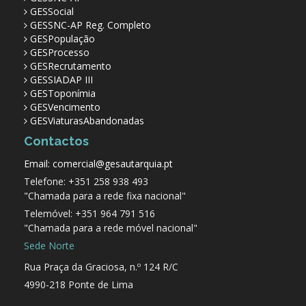
GESSocial
GESSNC-AP Reg. Completo
GESPopulação
GESProcesso
GESRecrutamento
GESSIADAP III
GESToponímia
GESVencimento
GESViaturasAbandonadas
Contactos
Email: comercial@gesautarquia.pt
Telefone: +351 258 938 493
"Chamada para a rede fixa nacional"
Telemóvel: +351 964 791 516
"Chamada para a rede móvel nacional"
Sede Norte
Rua Praça da Graciosa, n.º 124 R/C
4990-218 Ponte de Lima