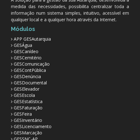
medida das necessidades, possibilita centralizar toda a
informação num sistema simples, intuitivo, acessível em
qualquer local e a qualquer hora através da Internet.
Módulos
APP GESAutarquia
GESÁgua
GESCanídeo
GESCemitério
GESComunicação
GESContPública
GESDenúncia
GESDocumental
GESElevador
GESEscola
GESEstatística
GESFaturação
GESFeira
GESInventário
GESLicenciamento
GESMarcação
GESSNC-AP