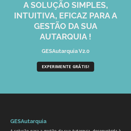
GESMarcação
A SOLUÇÃO
SIMPLES,
GESSocial
INTUITIVA, EFICAZ
PARA A
GESSNC-AP
GESTÃO DA SUA
AUTARQUIA !
GESSNC-AP Reg. Completo
GESPopulação
GESAutarquia V2.0
GESProcesso
EXPERIMENTE GRÁTIS!
GESRecrutamento
GESSIADAP III
GESToponímia
GESVencimento
GESViaturasAbandonadas
GESAutarquia
Portal da Freguesia
A solução para a gestão da sua Autarquia, desenvolvida à