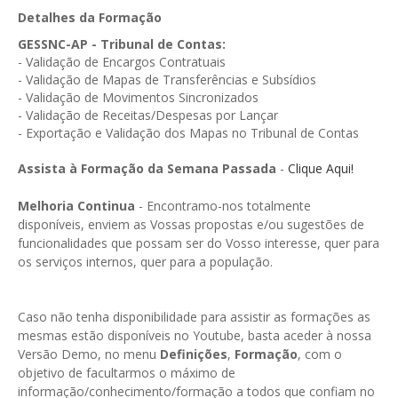
GESMarcação
Detalhes da Formação
GESSocial
GESSNC-AP - Tribunal de Contas:
- Validação de Encargos Contratuais
GESSNC-AP
- Validação de Mapas de Transferências e Subsídios
- Validação de Movimentos Sincronizados
GESSNC-AP Reg. Completo
- Validação de Receitas/Despesas por Lançar
- Exportação e Validação dos Mapas no Tribunal de Contas
GESPopulação
Assista à Formação da Semana Passada
-
Clique Aqui!
GESProcesso
Melhoria Continua
- Encontramo-nos totalmente
GESRecrutamento
disponíveis, enviem as Vossas propostas e/ou sugestões de
funcionalidades que possam ser do Vosso interesse, quer para
GESSIADAP III
os serviços internos, quer para a população.
GESToponímia
GESVencimento
Caso não tenha disponibilidade para assistir as formações as
mesmas estão disponíveis no Youtube, basta aceder à nossa
GESViaturasAbandonadas
Versão Demo, no menu
Definições
,
Formação
, com o
objetivo de facultarmos o máximo de
Portal da Freguesia
informação/conhecimento/formação a todos que confiam no