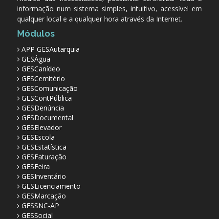
informação num sistema simples, intuitivo, acessível em
qualquer local e a qualquer hora através da Internet.
Módulos
APP GESAutarquia
GESÁgua
GESCanídeo
GESCemitério
GESComunicação
GESContPública
GESDenúncia
GESDocumental
GESElevador
GESEscola
GESEstatística
GESFaturação
GESFeira
GESInventário
GESLicenciamento
GESMarcação
GESSNC-AP
GESSocial