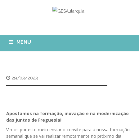
MENU
GESAUTARQUIA
INÍCIO
NOTÍCIAS
Quem Somos?
29/03/2023
MÓDULOS
O que fazemos?
FAQ
APP GESAutarquia
Formações
CLIENTES
CONTACTOS
GESÁgua
Apostamos na formação, inovação e na modernização
Configurar Email
das Juntas de Freguesia!
GESCanídeo
Custo da Chamada
Vimos por este meio enviar o convite para à nossa formação
GESCemitério
semanal que se vai realizar remotamente no próximo dia
Eliminar Conta