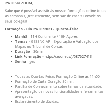
29/03
via
ZOOM
,
GESComunicação
Isenção de IVA
Sabe que é possível assistir às nossas formações online todas
GESContPública
as semanais, gratuitamente, sem sair de casa?! Convide os
Submeter SAFT
seus colegas!
GESDenúncia
Formação - Dia 29/03/2023 - Quarta-feira
GESDocumental
Manhã
- 11H Continente / 10H Açores
Temas -
GESSNC-AP - Exportação e Validação dos
GESElevador
Mapas no Tribunal de Contas
Duração
- 30min
GESEscola
Link Formação -
https://zoom.us/j/587627413
Senha
- ges
GESEstatística
GESFaturação
Todas as Quartas-Feiras Formação Online às 11h00;
Formação de Curta Duração 30 min;
GESFeira
Partilha de Conhecimento sobre temas da atualidade;
Apresentação de novas funcionalidades e ferramentas
GESInventário
avançadas;
Esclarecimento de dúvidas;
GESLicenciamento