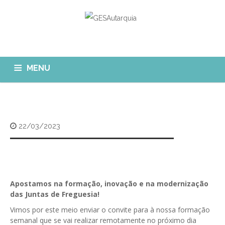
MENU
GESAUTARQUIA
INÍCIO
NOTÍCIAS
Quem Somos?
22/03/2023
MÓDULOS
O que fazemos?
FAQ
APP GESAutarquia
Formações
CLIENTES
CONTACTOS
GESÁgua
Apostamos na formação, inovação e na modernização
Configurar Email
das Juntas de Freguesia!
GESCanídeo
Custo da Chamada
Vimos por este meio enviar o convite para à nossa formação
GESCemitério
semanal que se vai realizar remotamente no próximo dia
Eliminar Conta