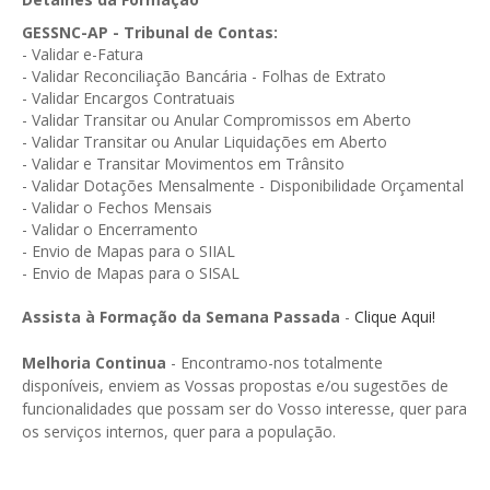
GESMarcação
GESSNC-AP - Tribunal de Contas:
GESSocial
- Validar e-Fatura
- Validar Reconciliação Bancária - Folhas de Extrato
GESSNC-AP
- Validar Encargos Contratuais
- Validar Transitar ou Anular Compromissos em Aberto
GESSNC-AP Reg. Completo
- Validar Transitar ou Anular Liquidações em Aberto
- Validar e Transitar Movimentos em Trânsito
GESPopulação
- Validar Dotações Mensalmente - Disponibilidade Orçamental
- Validar o Fechos Mensais
GESProcesso
- Validar o Encerramento
- Envio de Mapas para o SIIAL
GESRecrutamento
- Envio de Mapas para o SISAL
GESSIADAP III
Assista à Formação da Semana Passada
-
Clique Aqui!
GESToponímia
Melhoria Continua
- Encontramo-nos totalmente
disponíveis, enviem as Vossas propostas e/ou sugestões de
GESVencimento
funcionalidades que possam ser do Vosso interesse, quer para
GESViaturasAbandonadas
os serviços internos, quer para a população.
Portal da Freguesia