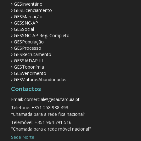
GESInventário
GESLicenciamento
GESMarcação
GESSNC-AP
GESSocial
GESSNC-AP Reg. Completo
GESPopulação
GESProcesso
GESRecrutamento
GESSIADAP III
GESToponímia
GESVencimento
GESViaturasAbandonadas
Contactos
Email: comercial@gesautarquia.pt
Telefone: +351 258 938 493
"Chamada para a rede fixa nacional"
Telemóvel: +351 964 791 516
"Chamada para a rede móvel nacional"
Sede Norte