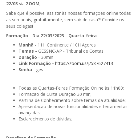
22/03
via
ZOOM
,
GESComunicação
Isenção de IVA
Sabe que é possível assistir às nossas formações online todas
GESContPública
as semanais, gratuitamente, sem sair de casa?! Convide os
Submeter SAFT
seus colegas!
GESDenúncia
Formação - Dia 22/03/2023 - Quarta-feira
GESDocumental
Manhã
- 11H Continente / 10H Açores
Temas -
GESSNC-AP - Tribunal de Contas
GESElevador
Duração
- 30min
Link Formação -
https://zoom.us/j/587627413
GESEscola
Senha
- ges
GESEstatística
Todas as Quartas-Feiras Formação Online às 11h00;
GESFaturação
Formação de Curta Duração 30 min;
Partilha de Conhecimento sobre temas da atualidade;
GESFeira
Apresentação de novas funcionalidades e ferramentas
avançadas;
GESInventário
Esclarecimento de dúvidas;
GESLicenciamento
Detalhes da Formação