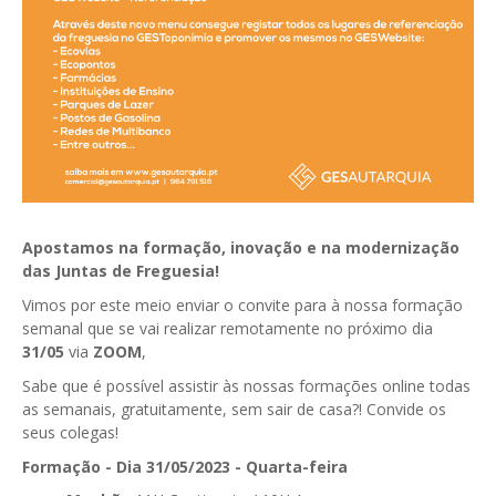
GESComunicação
Isenção de IVA
GESContPública
Submeter SAFT
GESDenúncia
GESDocumental
GESElevador
GESEscola
Apostamos na formação, inovação e na modernização
das Juntas de Freguesia!
GESEstatística
Vimos por este meio enviar o convite para à nossa formação
GESFaturação
semanal que se vai realizar remotamente no próximo dia
31/05
via
ZOOM
,
GESFeira
Sabe que é possível assistir às nossas formações online todas
as semanais, gratuitamente, sem sair de casa?! Convide os
GESInventário
seus colegas!
GESLicenciamento
Formação - Dia 31/05/2023 - Quarta-feira