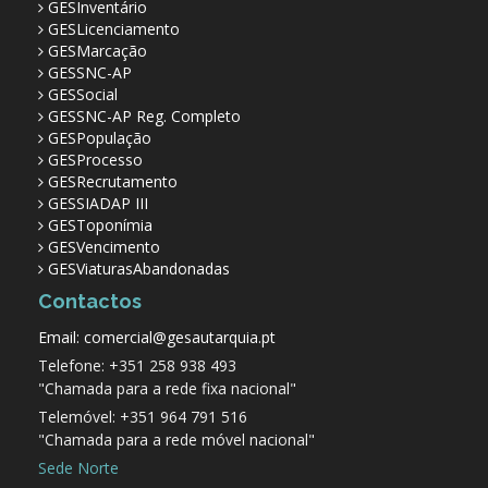
GESInventário
GESLicenciamento
GESMarcação
GESSNC-AP
GESSocial
GESSNC-AP Reg. Completo
GESPopulação
GESProcesso
GESRecrutamento
GESSIADAP III
GESToponímia
GESVencimento
GESViaturasAbandonadas
Contactos
Email: comercial@gesautarquia.pt
Telefone: +351 258 938 493
"Chamada para a rede fixa nacional"
Telemóvel: +351 964 791 516
"Chamada para a rede móvel nacional"
Sede Norte