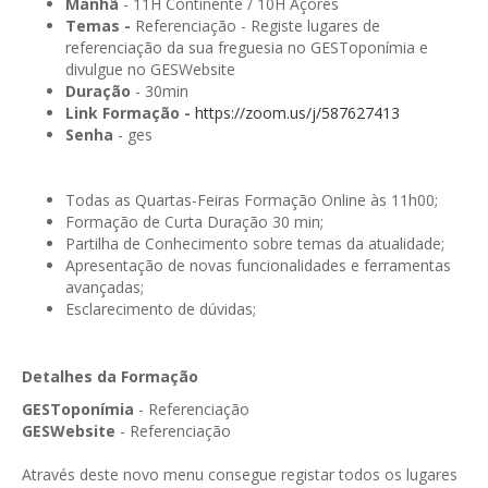
GESMarcação
Manhã
- 11H Continente / 10H Açores
Temas -
Referenciação - Registe lugares de
GESSocial
referenciação da sua freguesia no GESToponímia e
divulgue no GESWebsite
GESSNC-AP
Duração
- 30min
Link Formação -
https://zoom.us/j/587627413
GESSNC-AP Reg. Completo
Senha
- ges
GESPopulação
Todas as Quartas-Feiras Formação Online às 11h00;
GESProcesso
Formação de Curta Duração 30 min;
Partilha de Conhecimento sobre temas da atualidade;
GESRecrutamento
Apresentação de novas funcionalidades e ferramentas
avançadas;
GESSIADAP III
Esclarecimento de dúvidas;
GESToponímia
Detalhes da Formação
GESVencimento
GESToponímia
- Referenciação
GESViaturasAbandonadas
GESWebsite
- Referenciação
Portal da Freguesia
Através deste novo menu consegue registar todos os lugares