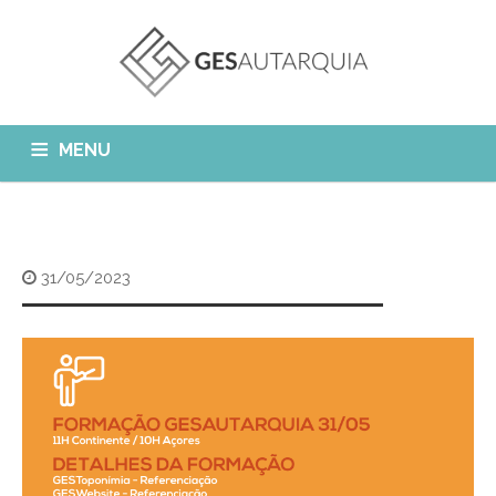
MENU
GESAUTARQUIA
INÍCIO
NOTÍCIAS
Quem Somos?
31/05/2023
MÓDULOS
O que fazemos?
FAQ
APP GESAutarquia
Formações
CLIENTES
CONTACTOS
GESÁgua
Configurar Email
GESCanídeo
Custo da Chamada
GESCemitério
Eliminar Conta