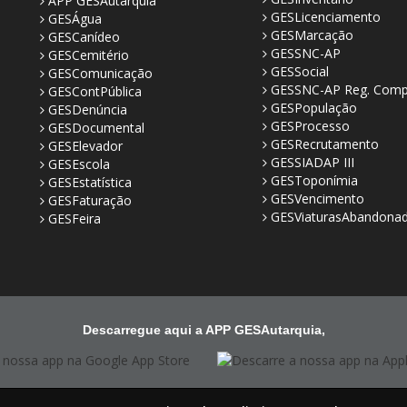
APP GESAutarquia
GESLicenciamento
GESÁgua
GESMarcação
GESCanídeo
GESSNC-AP
GESCemitério
GESSocial
GESComunicação
GESSNC-AP Reg. Comp
GESContPública
GESPopulação
GESDenúncia
GESProcesso
GESDocumental
GESRecrutamento
GESElevador
GESSIADAP III
GESEscola
GESToponímia
GESEstatística
GESVencimento
GESFaturação
GESViaturasAbandona
GESFeira
Descarregue aqui a APP GESAutarquia,