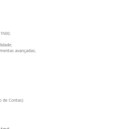
3
11h00;
lidade;
amentas avançadas;
o de Contas)
 Aqui!