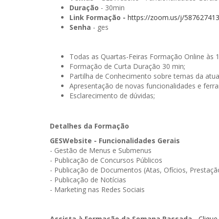
Duração
- 30min
Link Formação -
https://zoom.us/j/58762741
Senha
- ges
Todas as Quartas-Feiras Formação Online às 
Formação de Curta Duração 30 min;
Partilha de Conhecimento sobre temas da atua
Apresentação de novas funcionalidades e ferr
Esclarecimento de dúvidas;
Detalhes da Formação
GESWebsite - Funcionalidades Gerais
- Gestão de Menus e Submenus
- Publicação de Concursos Públicos
- Publicação de Documentos (Atas, Ofícios, Prestaçã
- Publicação de Notícias
- Marketing nas Redes Sociais
Assista à Formação da Semana Passada
-
Clique