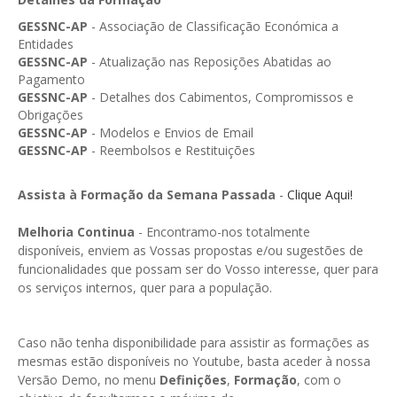
GESMarcação
GESSNC-AP
- Associação de Classificação Económica a
GESSocial
Entidades
GESSNC-AP
- Atualização nas Reposições Abatidas ao
GESSNC-AP
Pagamento
GESSNC-AP
-
Detalhes dos Cabimentos, Compromissos e
GESSNC-AP Reg. Completo
Obrigações
GESSNC-AP
- Modelos e Envios de Email
GESPopulação
GESSNC-AP
- Reembolsos e Restituições
GESProcesso
Assista à Formação da Semana Passada
-
Clique Aqui!
GESRecrutamento
Melhoria Continua
- Encontramo-nos totalmente
GESSIADAP III
disponíveis, enviem as Vossas propostas e/ou sugestões de
funcionalidades que possam ser do Vosso interesse, quer para
GESToponímia
os serviços internos, quer para a população.
GESVencimento
Caso não tenha disponibilidade para assistir as formações as
GESViaturasAbandonadas
mesmas estão disponíveis no Youtube, basta aceder à nossa
Versão Demo, no menu
Definições
,
Formação
, com o
Portal da Freguesia