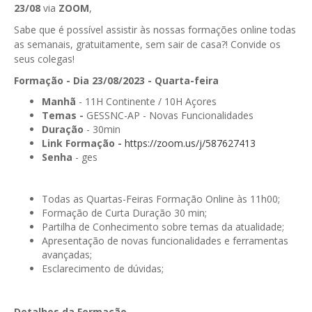
23/08
via
ZOOM
,
GESComunicação
Isenção de IVA
Sabe que é possível assistir às nossas formações online todas
GESContPública
as semanais, gratuitamente, sem sair de casa?! Convide os
Submeter SAFT
seus colegas!
GESDenúncia
Formação - Dia 23/08/2023 - Quarta-feira
GESDocumental
Manhã
- 11H Continente / 10H Açores
Temas -
GESSNC-AP - Novas Funcionalidades
GESElevador
Duração
- 30min
Link Formação -
https://zoom.us/j/587627413
GESEscola
Senha
- ges
GESEstatística
Todas as Quartas-Feiras Formação Online às 11h00;
GESFaturação
Formação de Curta Duração 30 min;
Partilha de Conhecimento sobre temas da atualidade;
GESFeira
Apresentação de novas funcionalidades e ferramentas
avançadas;
GESInventário
Esclarecimento de dúvidas;
GESLicenciamento
Detalhes da Formação