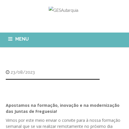
MENU
GESAUTARQUIA
INÍCIO
NOTÍCIAS
Quem Somos?
23/08/2023
MÓDULOS
O que fazemos?
FAQ
APP GESAutarquia
Formações
CLIENTES
CONTACTOS
GESÁgua
Apostamos na formação, inovação e na modernização
Configurar Email
das Juntas de Freguesia!
GESCanídeo
Custo da Chamada
Vimos por este meio enviar o convite para à nossa formação
GESCemitério
semanal que se vai realizar remotamente no próximo dia
Eliminar Conta