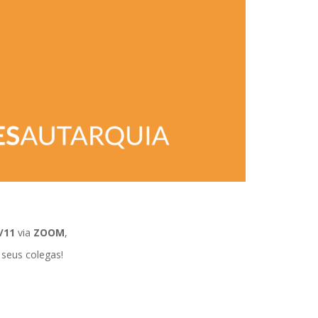
/11
via
ZOOM
,
 seus colegas!