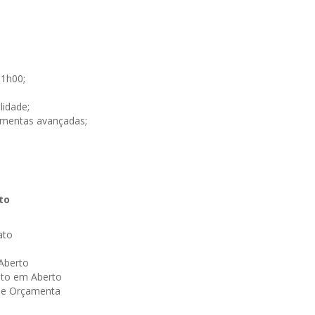
3
11h00;
lidade;
amentas avançadas;
to
ato
Aberto
nto em Aberto
ade Orçamenta