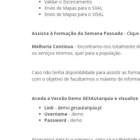
Validar o Encerramento
Envio de Mapas para o SIIAL
Envio de Mapas para o SISAL
Assista à Formação da Semana Passada
-
Clique
Melhoria Continua
- Encontramo-nos totalmente dis
os serviços internos, quer para a população.
Caso não tenha disponibilidade para assistir as f
com o objetivo de facultarmos o máximo de inform
Aceda a Versão Demo GESAutarquia e visualize 
Link
-
demo.gesautarquia.pt
Username
- demo
Password
- demo
Esperamos pela Sua presença, sinta-se na liberdade 