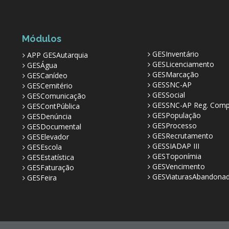
Módulos
GESInventário
APP GESAutarquia
GESLicenciamento
GESÁgua
GESMarcação
GESCanídeo
GESSNC-AP
GESCemitério
GESSocial
GESComunicação
GESSNC-AP Reg. Comp
GESContPública
GESPopulação
GESDenúncia
GESProcesso
GESDocumental
GESRecrutamento
GESElevador
GESSIADAP III
GESEscola
GESToponímia
GESEstatística
GESVencimento
GESFaturação
GESViaturasAbandona
GESFeira