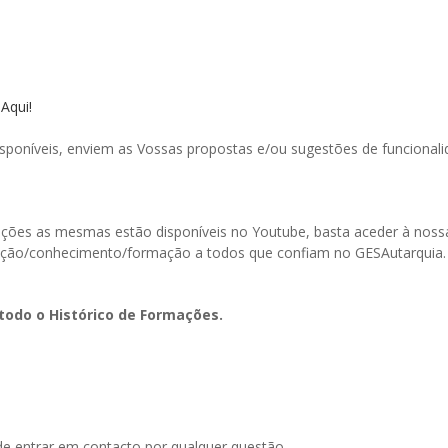
 Aqui!
poníveis, enviem as Vossas propostas e/ou sugestões de funcionali
ormações as mesmas estão disponíveis no Youtube, basta aceder à n
ação/conhecimento/formação a todos que confiam no GESAutarquia.
todo o Histórico de Formações.
de entrar em contacto por qualquer questão,