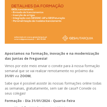
GESComunicação
Isenção de IVA
GESContPública
Submeter SAFT
GESDenúncia
GESDocumental
GESElevador
GESEscola
Apostamos na formação, inovação e na modernização
das Juntas de Freguesia!
GESEstatística
Vimos por este meio enviar o convite para à nossa formação
GESFaturação
semanal que se vai realizar remotamente no próximo dia
31/01
via
ZOOM
,
GESFeira
Sabe que é possível assistir às nossas formações online todas
as semanais, gratuitamente, sem sair de casa?! Convide os
GESInventário
seus colegas!
GESLicenciamento
Formação - Dia 31/01/2024 - Quarta-feira