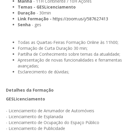
GESMarcação
Manhã
- 11H Continente / 10H Açores
Temas - GESLicenciamento
GESSocial
Duração
- 30min
Link Formação -
https://zoom.us/j/587627413
GESSNC-AP
Senha
- ges
GESSNC-AP Reg. Completo
Todas as Quartas-Feiras Formação Online às 11h00;
GESPopulação
Formação de Curta Duração 30 min;
Partilha de Conhecimento sobre temas da atualidade;
GESProcesso
Apresentação de novas funcionalidades e ferramentas
avançadas;
GESRecrutamento
Esclarecimento de dúvidas;
GESSIADAP III
Detalhes da Formação
GESToponímia
GESLicenciamento
GESVencimento
- Licenciamento de Arrumador de Automóveis
GESViaturasAbandonadas
- Licenciamento de Esplanada
-
Licenciamento de Ocupação do Espaço Público
Portal da Freguesia
- Licenciamento de Publicidade