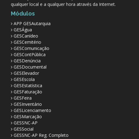
qualquer local e a qualquer hora através da Internet.
Módulos
APP GESAutarquia
GESÁgua
GESCanídeo
GESCemitério
GESComunicação
GESContPública
GESDenúncia
GESDocumental
GESElevador
GESEscola
GESEstatística
GESFaturação
GESFeira
GESInventário
GESLicenciamento
GESMarcação
GESSNC-AP
GESSocial
GESSNC-AP Reg. Completo