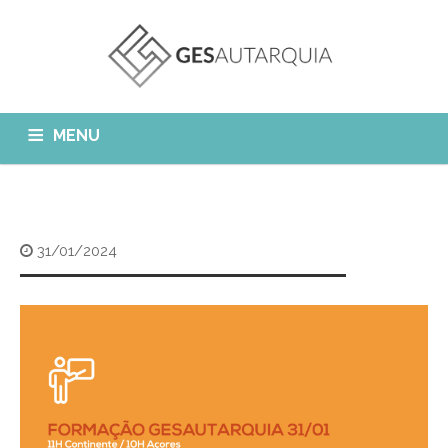
MENU
GESAUTARQUIA
INÍCIO
NOTÍCIAS
Quem Somos?
31/01/2024
MÓDULOS
O que fazemos?
FAQ
APP GESAutarquia
Formações
CLIENTES
CONTACTOS
GESÁgua
Configurar Email
GESCanídeo
Custo da Chamada
GESCemitério
Eliminar Conta