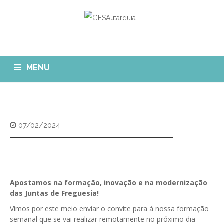
MENU
GESAUTARQUIA
INÍCIO
NOTÍCIAS
Quem Somos?
07/02/2024
MÓDULOS
O que fazemos?
FAQ
APP GESAutarquia
Formações
CLIENTES
CONTACTOS
GESÁgua
Apostamos na formação, inovação e na modernização
Configurar Email
das Juntas de Freguesia!
GESCanídeo
Custo da Chamada
Vimos por este meio enviar o convite para à nossa formação
GESCemitério
semanal que se vai realizar remotamente no próximo dia
Eliminar Conta