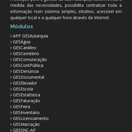
medida das necessidades, possibilita centralizar toda a
informação num sistema simples, intuitivo, acessível em
qualquer local e a qualquer hora através da Internet.
Módulos
APP GESAutarquia
GESÁgua
GESCanídeo
GESCemitério
GESComunicação
GESContPública
GESDenúncia
GESDocumental
GESElevador
GESEscola
GESEstatística
GESFaturação
GESFeira
GESInventário
GESLicenciamento
GESMarcação
GESSNC-AP