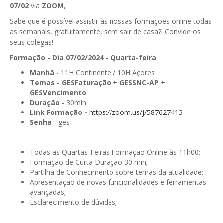
07/02
via
ZOOM
,
GESComunicação
Isenção de IVA
Sabe que é possível assistir às nossas formações online todas
GESContPública
as semanais, gratuitamente, sem sair de casa?! Convide os
Submeter SAFT
seus colegas!
GESDenúncia
Formação - Dia 07/02/2024 - Quarta-feira
GESDocumental
Manhã
- 11H Continente / 10H Açores
Temas - GESFaturação + GESSNC-AP +
GESElevador
GESVencimento
Duração
- 30min
GESEscola
Link Formação -
https://zoom.us/j/587627413
Senha
- ges
GESEstatística
GESFaturação
Todas as Quartas-Feiras Formação Online às 11h00;
Formação de Curta Duração 30 min;
GESFeira
Partilha de Conhecimento sobre temas da atualidade;
Apresentação de novas funcionalidades e ferramentas
GESInventário
avançadas;
Esclarecimento de dúvidas;
GESLicenciamento