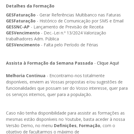
GESMarcação
Detalhes da Formação
GESSocial
GESFaturação
- Gerar Referências Multibanco nas Faturas
GESFaturação
- Histórico de Comunicação por SMS e Email
GESSNC-AP
GESSNC-AP
- Lançamento de Previsão de Receita
GESVencimento
- Dec.-Lei n.º 13/2024 Valorização
GESSNC-AP Reg. Completo
trabalhadores Adm. Pública
GESVencimento
- Falta pelo Período de Férias
GESPopulação
GESProcesso
Assista à Formação da Semana Passada
-
Clique Aqui!
GESRecrutamento
Melhoria Continua
- Encontramo-nos totalmente
disponíveis, enviem as Vossas propostas e/ou sugestões de
GESSIADAP III
funcionalidades que possam ser do Vosso interesse, quer para
os serviços internos, quer para a população.
GESToponímia
GESVencimento
Caso não tenha disponibilidade para assistir as formações as
GESViaturasAbandonadas
mesmas estão disponíveis no Youtube, basta aceder à nossa
Versão Demo, no menu
Definições
,
Formação
, com o
Portal da Freguesia
objetivo de facultarmos o máximo de