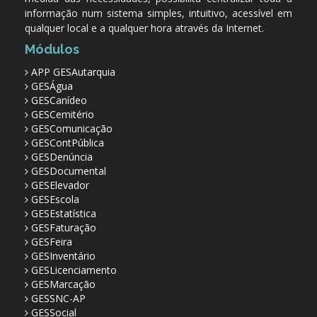
informação num sistema simples, intuitivo, acessível em
qualquer local e a qualquer hora através da Internet.
Módulos
APP GESAutarquia
GESÁgua
GESCanídeo
GESCemitério
GESComunicação
GESContPública
GESDenúncia
GESDocumental
GESElevador
GESEscola
GESEstatística
GESFaturação
GESFeira
GESInventário
GESLicenciamento
GESMarcação
GESSNC-AP
GESSocial