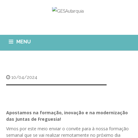
MENU
GESAUTARQUIA
INÍCIO
NOTÍCIAS
Quem Somos?
10/04/2024
MÓDULOS
O que fazemos?
FAQ
APP GESAutarquia
Formações
CLIENTES
CONTACTOS
GESÁgua
Apostamos na formação, inovação e na modernização
Configurar Email
das Juntas de Freguesia!
GESCanídeo
Custo da Chamada
Vimos por este meio enviar o convite para à nossa formação
GESCemitério
semanal que se vai realizar remotamente no próximo dia
Eliminar Conta