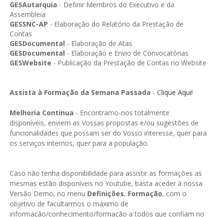
GESMarcação
GESAutarquia
- Definir Membros do Executivo e da
Assembleia
GESSocial
GESSNC-AP
- Elaboração do Relatório da Prestação de
Contas
GESSNC-AP
GESDocumental
- Elaboração de Atas
GESDocumental
- Elaboração e Envio de Convocatórias
GESSNC-AP Reg. Completo
GESWebsite
- Publicação da Prestação de Contas no Website
GESPopulação
Assista à Formação da Semana Passada
-
Clique Aqui!
GESProcesso
Melhoria Continua
- Encontramo-nos totalmente
GESRecrutamento
disponíveis, enviem as Vossas propostas e/ou sugestões de
funcionalidades que possam ser do Vosso interesse, quer para
GESSIADAP III
os serviços internos, quer para a população.
GESToponímia
GESVencimento
Caso não tenha disponibilidade para assistir as formações as
mesmas estão disponíveis no Youtube, basta aceder à nossa
GESViaturasAbandonadas
Versão Demo, no menu
Definições
,
Formação
, com o
objetivo de facultarmos o máximo de
Portal da Freguesia
informação/conhecimento/formação a todos que confiam no