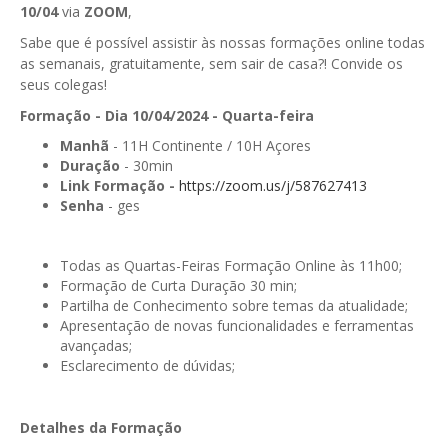
10/04
via
ZOOM
,
GESComunicação
Isenção de IVA
Sabe que é possível assistir às nossas formações online todas
GESContPública
as semanais, gratuitamente, sem sair de casa?! Convide os
Submeter SAFT
seus colegas!
GESDenúncia
Formação - Dia 10/04/2024 - Quarta-feira
GESDocumental
Manhã
- 11H Continente / 10H Açores
Duração
- 30min
GESElevador
Link Formação -
https://zoom.us/j/587627413
Senha
- ges
GESEscola
GESEstatística
Todas as Quartas-Feiras Formação Online às 11h00;
Formação de Curta Duração 30 min;
GESFaturação
Partilha de Conhecimento sobre temas da atualidade;
Apresentação de novas funcionalidades e ferramentas
GESFeira
avançadas;
Esclarecimento de dúvidas;
GESInventário
GESLicenciamento
Detalhes da Formação