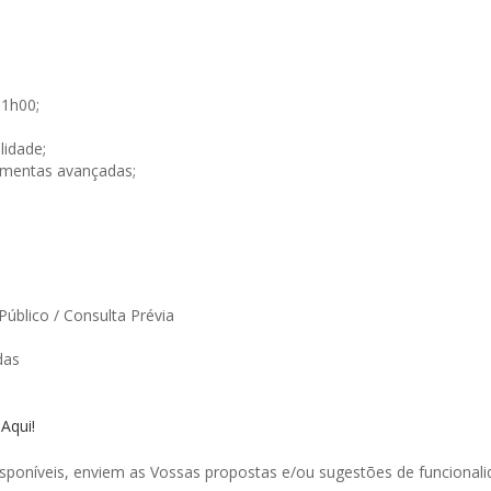
3
11h00;
lidade;
amentas avançadas;
Público / Consulta Prévia
das
 Aqui!
poníveis, enviem as Vossas propostas e/ou sugestões de funcionali