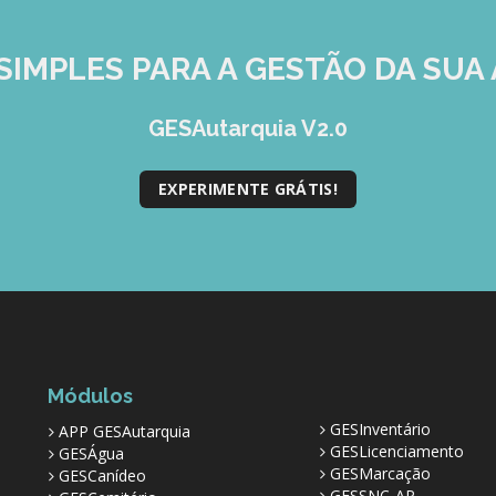
SIMPLES
PARA A GESTÃO DA SUA 
GESAutarquia V2.0
EXPERIMENTE GRÁTIS!
Módulos
GESInventário
APP GESAutarquia
GESLicenciamento
GESÁgua
GESMarcação
GESCanídeo
GESSNC-AP