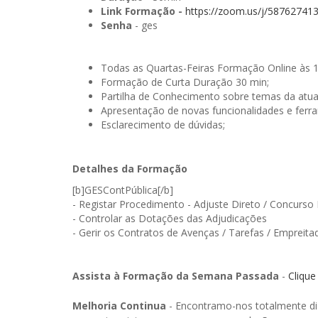
Link Formação -
https://zoom.us/j/58762741
Senha
- ges
Todas as Quartas-Feiras Formação Online às 
Formação de Curta Duração 30 min;
Partilha de Conhecimento sobre temas da atua
Apresentação de novas funcionalidades e ferr
Esclarecimento de dúvidas;
Detalhes da Formação
[b]GESContPública[/b]
- Registar Procedimento - Adjuste Direto / Concurso 
- Controlar as Dotações das Adjudicações
- Gerir os Contratos de Avenças / Tarefas / Empreita
Assista à Formação da Semana Passada
-
Clique
Melhoria Continua
- Encontramo-nos totalmente dis