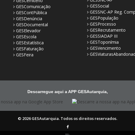
GESCemitério
GESSocial
GESComunicação
GESSNC-AP Reg. Comp
GESContPública
GESPopulação
GESDenúncia
GESProcesso
GESDocumental
GESRecrutamento
GESElevador
GESSIADAP III
GESEscola
GESToponímia
GESEstatística
GESVencimento
GESFaturação
GESViaturasAbandona
GESFeira
Descarregue aqui a APP GESAutarquia,
© 2026 GESAutarquia. Todos os direitos reservados.