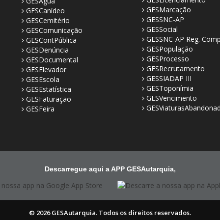
GESÁgua
GESMarcação
GESCanídeo
GESSNC-AP
GESCemitério
GESSocial
GESComunicação
GESSNC-AP Reg. Comp
GESContPública
GESPopulação
GESDenúncia
GESProcesso
GESDocumental
GESRecrutamento
GESElevador
GESSIADAP III
GESEscola
GESToponímia
GESEstatística
GESVencimento
GESFaturação
GESViaturasAbandona
GESFeira
Descarregue aqui a APP GESAutarquia,
© 2026 GESAutarquia. Todos os direitos reservados.