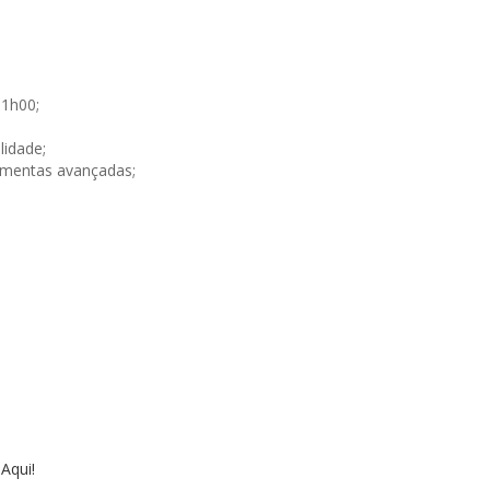
3
11h00;
lidade;
amentas avançadas;
 Aqui!