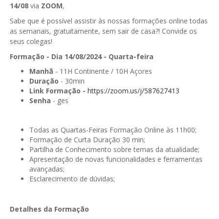
14/08
via
ZOOM
,
GESComunicação
Isenção de IVA
Sabe que é possível assistir às nossas formações online todas
GESContPública
as semanais, gratuitamente, sem sair de casa?! Convide os
Submeter SAFT
seus colegas!
GESDenúncia
Formação - Dia 14/08/2024 - Quarta-feira
GESDocumental
Manhã
- 11H Continente / 10H Açores
Duração
- 30min
GESElevador
Link Formação -
https://zoom.us/j/587627413
Senha
- ges
GESEscola
GESEstatística
Todas as Quartas-Feiras Formação Online às 11h00;
Formação de Curta Duração 30 min;
GESFaturação
Partilha de Conhecimento sobre temas da atualidade;
Apresentação de novas funcionalidades e ferramentas
GESFeira
avançadas;
Esclarecimento de dúvidas;
GESInventário
GESLicenciamento
Detalhes da Formação