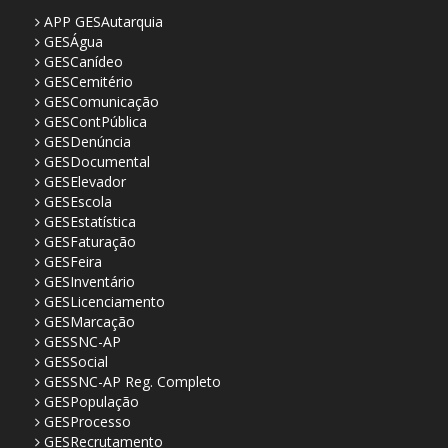
APP GESAutarquia
GESÁgua
GESCanídeo
GESCemitério
GESComunicação
GESContPública
GESDenúncia
GESDocumental
GESElevador
GESEscola
GESEstatística
GESFaturação
GESFeira
GESInventário
GESLicenciamento
GESMarcação
GESSNC-AP
GESSocial
GESSNC-AP Reg. Completo
GESPopulação
GESProcesso
GESRecrutamento