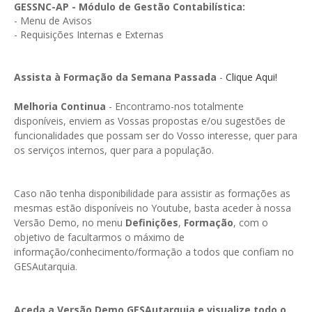
GESMarcação
GESSNC-AP - Módulo de Gestão Contabilística:
- Menu de Avisos
GESSocial
- Requisições Internas e Externas
GESSNC-AP
Assista à Formação da Semana Passada
-
Clique Aqui!
GESSNC-AP Reg. Completo
Melhoria Continua
- Encontramo-nos totalmente
GESPopulação
disponíveis, enviem as Vossas propostas e/ou sugestões de
funcionalidades que possam ser do Vosso interesse, quer para
GESProcesso
os serviços internos, quer para a população.
GESRecrutamento
GESSIADAP III
Caso não tenha disponibilidade para assistir as formações as
mesmas estão disponíveis no Youtube, basta aceder à nossa
GESToponímia
Versão Demo, no menu
Definições
,
Formação
, com o
objetivo de facultarmos o máximo de
GESVencimento
informação/conhecimento/formação a todos que confiam no
GESAutarquia.
GESViaturasAbandonadas
Portal da Freguesia
Aceda a Versão Demo GESAutarquia e visualize todo o