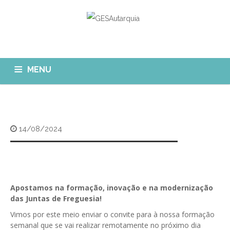
MENU
GESAUTARQUIA
INÍCIO
NOTÍCIAS
Quem Somos?
14/08/2024
MÓDULOS
O que fazemos?
FAQ
APP GESAutarquia
Formações
CLIENTES
CONTACTOS
GESÁgua
Apostamos na formação, inovação e na modernização
Configurar Email
das Juntas de Freguesia!
GESCanídeo
Custo da Chamada
Vimos por este meio enviar o convite para à nossa formação
GESCemitério
semanal que se vai realizar remotamente no próximo dia
Eliminar Conta