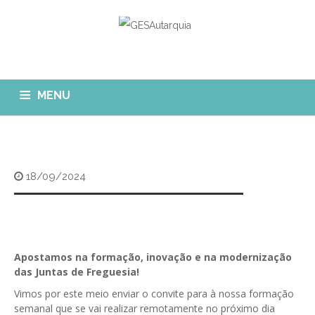
MENU
GESAUTARQUIA
INÍCIO
NOTÍCIAS
Quem Somos?
18/09/2024
MÓDULOS
O que fazemos?
FAQ
APP GESAutarquia
Formações
CLIENTES
CONTACTOS
GESÁgua
Apostamos na formação, inovação e na modernização
Configurar Email
das Juntas de Freguesia!
GESCanídeo
Custo da Chamada
Vimos por este meio enviar o convite para à nossa formação
GESCemitério
semanal que se vai realizar remotamente no próximo dia
Eliminar Conta