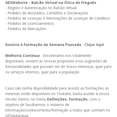
GESMarcação
GESWebsite - Balcão Virtual na Ótica do Freguês
- Registo e Autenticação no Balcão Virtual
GESSocial
- Pedidos de Atestados, Certidões e Declarações
- Pedidos de Licenças e Renovações de Licenças de Canídeos
GESSNC-AP
- Pedidos de Licenciamentos
- Pedidos de Marcações
GESSNC-AP Reg. Completo
GESPopulação
Assista à Formação da Semana Passada
-
Clique Aqui!
GESProcesso
Melhoria Continua
- Encontramo-nos totalmente
disponíveis, enviem as Vossas propostas e/ou sugestões de
GESRecrutamento
funcionalidades que possam ser do Vosso interesse, quer para
os serviços internos, quer para a população.
GESSIADAP III
GESToponímia
Caso não tenha disponibilidade para assistir as formações as
GESVencimento
mesmas estão disponíveis no Youtube, basta aceder à nossa
Versão Demo, no menu
Definições
,
Formação
, com o
GESViaturasAbandonadas
objetivo de facultarmos o máximo de
informação/conhecimento/formação a todos que confiam no
Portal da Freguesia
GESAutarquia.