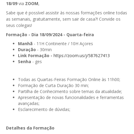
18/09
via
ZOOM
,
GESComunicação
Isenção de IVA
Sabe que é possível assistir às nossas formações online todas
GESContPública
as semanais, gratuitamente, sem sair de casa?! Convide os
Submeter SAFT
seus colegas!
GESDenúncia
Formação - Dia 18/09/2024 - Quarta-feira
GESDocumental
Manhã
- 11H Continente / 10H Açores
Duração
- 30min
GESElevador
Link Formação -
https://zoom.us/j/587627413
Senha
- ges
GESEscola
GESEstatística
Todas as Quartas-Feiras Formação Online às 11h00;
Formação de Curta Duração 30 min;
GESFaturação
Partilha de Conhecimento sobre temas da atualidade;
Apresentação de novas funcionalidades e ferramentas
GESFeira
avançadas;
Esclarecimento de dúvidas;
GESInventário
GESLicenciamento
Detalhes da Formação