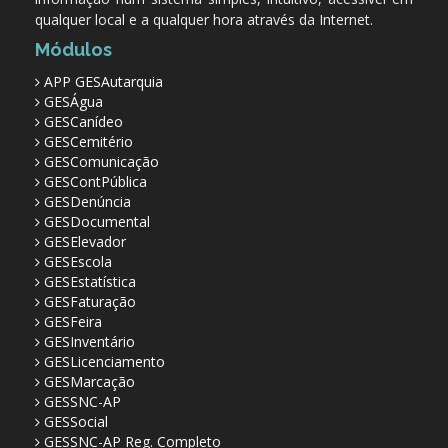
qualquer local e a qualquer hora através da Internet.
Módulos
APP GESAutarquia
GESÁgua
GESCanídeo
GESCemitério
GESComunicação
GESContPública
GESDenúncia
GESDocumental
GESElevador
GESEscola
GESEstatística
GESFaturação
GESFeira
GESInventário
GESLicenciamento
GESMarcação
GESSNC-AP
GESSocial
GESSNC-AP Reg. Completo