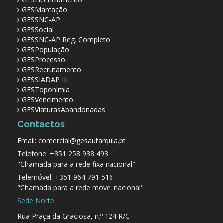
GESMarcação
GESSNC-AP
GESSocial
GESSNC-AP Reg. Completo
GESPopulação
GESProcesso
GESRecrutamento
GESSIADAP III
GESToponímia
GESVencimento
GESViaturasAbandonadas
Contactos
Email: comercial@gesautarquia.pt
Telefone: +351 258 938 493
"Chamada para a rede fixa nacional"
Telemóvel: +351 964 791 516
"Chamada para a rede móvel nacional"
Sede Norte
Rua Praça da Graciosa, n.º 124 R/C