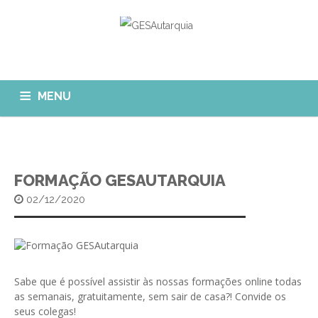
MENU
GESAUTARQUIA
INÍCIO
NOTÍCIAS
Quem Somos?
FORMAÇÃO GESAUTARQUIA
MÓDULOS
02/12/2020
O que fazemos?
FAQ
APP GESAutarquia
Formações
CLIENTES
CONTACTOS
GESÁgua
Configurar Email
GESCanídeo
Sabe que é possível assistir às nossas formações online todas
Custo da Chamada
as semanais, gratuitamente, sem sair de casa?! Convide os
GESCemitério
seus colegas!
Eliminar Conta