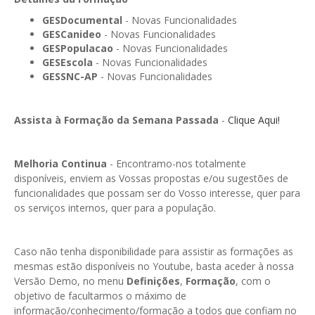
GESMarcação
GESDocumental
- Novas Funcionalidades
GESSocial
GESCanideo
- Novas Funcionalidades
GESPopulacao
- Novas Funcionalidades
GESSNC-AP
GESEscola
- Novas Funcionalidades
GESSNC-AP
- Novas Funcionalidades
GESSNC-AP Reg. Completo
GESPopulação
Assista à Formação da Semana Passada
-
Clique Aqui!
GESProcesso
Melhoria Continua
- Encontramo-nos totalmente
GESRecrutamento
disponíveis, enviem as Vossas propostas e/ou sugestões de
funcionalidades que possam ser do Vosso interesse, quer para
GESSIADAP III
os serviços internos, quer para a população.
GESToponímia
GESVencimento
Caso não tenha disponibilidade para assistir as formações as
mesmas estão disponíveis no Youtube, basta aceder à nossa
GESViaturasAbandonadas
Versão Demo, no menu
Definições
,
Formação
, com o
objetivo de facultarmos o máximo de
Portal da Freguesia
informação/conhecimento/formação a todos que confiam no