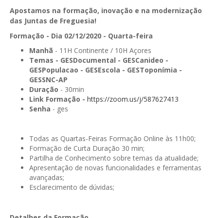
Apostamos na formação, inovação e na modernização
GESComunicação
Isenção de IVA
das Juntas de Freguesia!
GESContPública
Formação - Dia 02/12/2020 - Quarta-feira
Submeter SAFT
GESDenúncia
Manhã
- 11H Continente / 10H Açores
Temas -
GESDocumental - GESCanideo -
GESDocumental
GESPopulacao - GESEscola - GESToponímia -
GESSNC-AP
GESElevador
Duração
- 30min
Link Formação -
https://zoom.us/j/587627413
GESEscola
Senha
- ges
GESEstatística
Todas as Quartas-Feiras Formação Online às 11h00;
GESFaturação
Formação de Curta Duração 30 min;
Partilha de Conhecimento sobre temas da atualidade;
GESFeira
Apresentação de novas funcionalidades e ferramentas
avançadas;
GESInventário
Esclarecimento de dúvidas;
GESLicenciamento
Detalhes da Formação