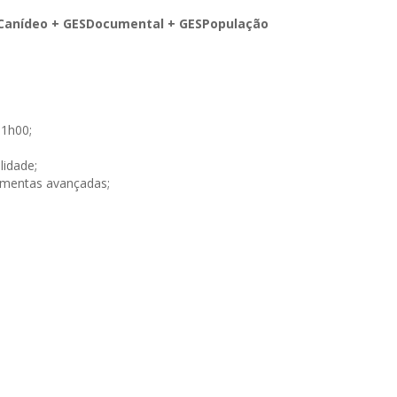
Canídeo + GESDocumental + GESPopulação
3
11h00;
lidade;
amentas avançadas;