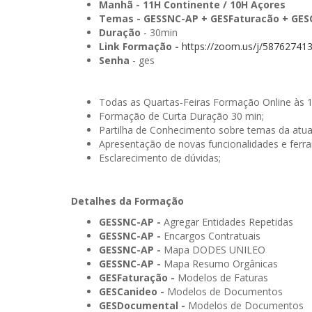
Manhã
- 11H Continente / 10H Açores
Temas -
GESSNC-AP + GESFaturacão + GES
Duração
- 30min
Link Formação -
https://zoom.us/j/58762741
Senha
- ges
Todas as Quartas-Feiras Formação Online às 
Formação de Curta Duração 30 min;
Partilha de Conhecimento sobre temas da atua
Apresentação de novas funcionalidades e ferr
Esclarecimento de dúvidas;
Detalhes da Formação
GESSNC-AP -
Agregar Entidades Repetidas
GESSNC-AP -
Encargos Contratuais
GESSNC-AP -
Mapa DODES UNILEO
GESSNC-AP -
Mapa Resumo Orgânicas
GESFaturação -
Modelos de Faturas
GESCanideo -
Modelos de Documentos
GESDocumental -
Modelos de Documentos