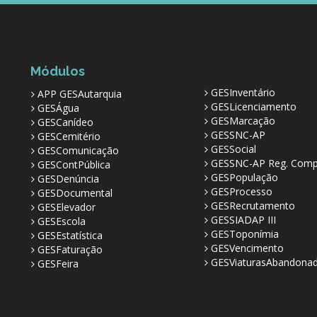
Módulos
GESInventário
APP GESAutarquia
GESLicenciamento
GESÁgua
GESMarcação
GESCanídeo
GESSNC-AP
GESCemitério
GESSocial
GESComunicação
GESSNC-AP Reg. Comp
GESContPública
GESPopulação
GESDenúncia
GESProcesso
GESDocumental
GESRecrutamento
GESElevador
GESSIADAP III
GESEscola
GESToponímia
GESEstatística
GESVencimento
GESFaturação
GESViaturasAbandona
GESFeira