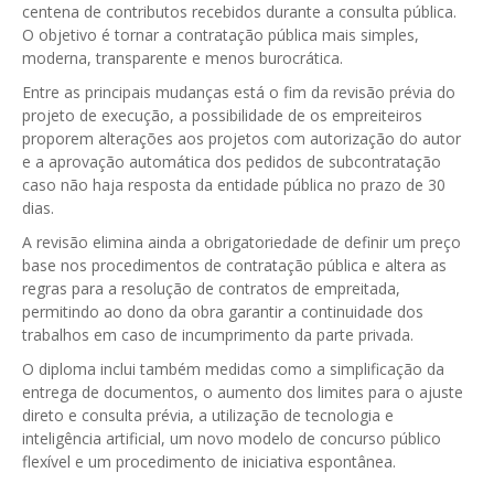
centena de contributos recebidos durante a consulta pública.
GESComunicação
O objetivo é tornar a contratação pública mais simples,
Isenção de IVA
moderna, transparente e menos burocrática.
GESContPública
Submeter SAFT
Entre as principais mudanças está o fim da revisão prévia do
GESDenúncia
projeto de execução, a possibilidade de os empreiteiros
proporem alterações aos projetos com autorização do autor
GESDocumental
e a aprovação automática dos pedidos de subcontratação
caso não haja resposta da entidade pública no prazo de 30
GESElevador
dias.
GESEscola
A revisão elimina ainda a obrigatoriedade de definir um preço
base nos procedimentos de contratação pública e altera as
GESEstatística
regras para a resolução de contratos de empreitada,
permitindo ao dono da obra garantir a continuidade dos
GESFaturação
trabalhos em caso de incumprimento da parte privada.
GESFeira
O diploma inclui também medidas como a simplificação da
entrega de documentos, o aumento dos limites para o ajuste
GESInventário
direto e consulta prévia, a utilização de tecnologia e
inteligência artificial, um novo modelo de concurso público
GESLicenciamento
flexível e um procedimento de iniciativa espontânea.