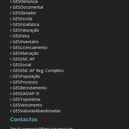
GESDenúncia
GESDocumental
GESElevador
GESEscola
GESEstatística
GESFaturação
GESFeira
GESInventário
GESLicenciamento
GESMarcação
GESSNC-AP
GESSocial
GESSNC-AP Reg. Completo
GESPopulação
GESProcesso
GESRecrutamento
GESSIADAP III
GESToponímia
GESVencimento
GESViaturasAbandonadas
Contactos
Email: comercial@gesautarquia.pt