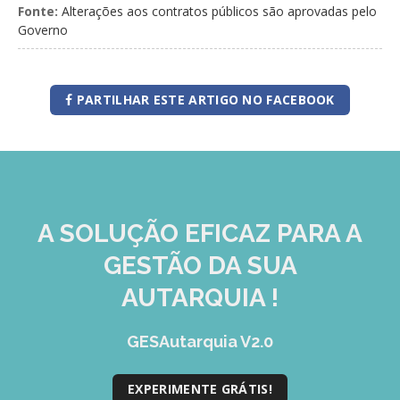
GESMarcação
Fonte:
Alterações aos contratos públicos são aprovadas pelo
Governo
GESSocial
GESSNC-AP
PARTILHAR ESTE ARTIGO NO FACEBOOK
GESSNC-AP Reg. Completo
GESPopulação
GESProcesso
GESRecrutamento
A SOLUÇÃO
EFICAZ
PARA A
INTUITIVA
GESSIADAP III
GESTÃO DA SUA
GESToponímia
AUTARQUIA !
GESVencimento
GESAutarquia V2.0
GESViaturasAbandonadas
Portal da Freguesia
EXPERIMENTE GRÁTIS!