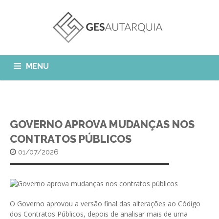
MENU
GESAUTARQUIA
INÍCIO
NOTÍCIAS
Quem Somos?
GOVERNO APROVA MUDANÇAS NOS
MÓDULOS
CONTRATOS PÚBLICOS
O que fazemos?
01/07/2026
FAQ
APP GESAutarquia
Formações
CLIENTES
CONTACTOS
GESÁgua
Configurar Email
GESCanídeo
Custo da Chamada
O Governo aprovou a versão final das alterações ao Código
GESCemitério
dos Contratos Públicos, depois de analisar mais de uma
Eliminar Conta