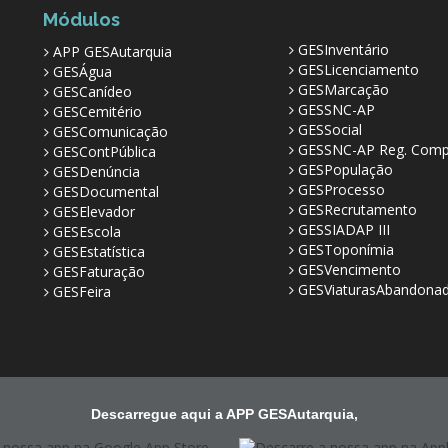
Módulos
GESInventário
APP GESAutarquia
GESLicenciamento
GESÁgua
GESMarcação
GESCanídeo
GESSNC-AP
GESCemitério
GESSocial
GESComunicação
GESSNC-AP Reg. Comp
GESContPública
GESPopulação
GESDenúncia
GESProcesso
GESDocumental
GESRecrutamento
GESElevador
GESSIADAP III
GESEscola
GESToponímia
GESEstatística
GESVencimento
GESFaturação
GESViaturasAbandona
GESFeira
Descarregue aqui a APP GESAutarquia,