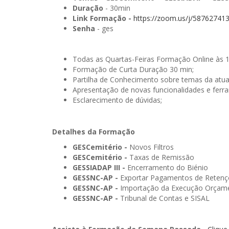
Duração
- 30min
Link Formação -
https://zoom.us/j/58762741
Senha
- ges
Todas as Quartas-Feiras Formação Online às 
Formação de Curta Duração 30 min;
Partilha de Conhecimento sobre temas da atua
Apresentação de novas funcionalidades e ferr
Esclarecimento de dúvidas;
Detalhes da Formação
GESCemitério -
Novos Filtros
GESCemitério -
Taxas de Remissão
GESSIADAP III -
Encerramento do Biénio
GESSNC-AP -
Exportar Pagamentos de Retenç
GESSNC-AP -
Importação da Execução Orçame
GESSNC-AP -
Tribunal de Contas e SISAL