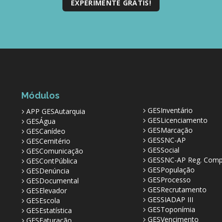
EXPERIMENTE GRÁTIS!
Módulos
GESInventário
APP GESAutarquia
GESLicenciamento
GESÁgua
GESMarcação
GESCanídeo
GESSNC-AP
GESCemitério
GESSocial
GESComunicação
GESSNC-AP Reg. Comp
GESContPública
GESPopulação
GESDenúncia
GESProcesso
GESDocumental
GESRecrutamento
GESElevador
GESSIADAP III
GESEscola
GESToponímia
GESEstatística
GESVencimento
GESFaturação