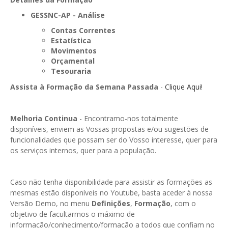
GESMarcação
GESSNC-AP - Análise
GESSocial
Contas Correntes
Estatística
GESSNC-AP
Movimentos
Orçamental
GESSNC-AP Reg. Completo
Tesouraria
GESPopulação
Assista à Formação da Semana Passada
-
Clique Aqui!
GESProcesso
Melhoria Continua
- Encontramo-nos totalmente
GESRecrutamento
disponíveis, enviem as Vossas propostas e/ou sugestões de
funcionalidades que possam ser do Vosso interesse, quer para
GESSIADAP III
os serviços internos, quer para a população.
GESToponímia
GESVencimento
Caso não tenha disponibilidade para assistir as formações as
mesmas estão disponíveis no Youtube, basta aceder à nossa
GESViaturasAbandonadas
Versão Demo, no menu
Definições
,
Formação
, com o
objetivo de facultarmos o máximo de
Portal da Freguesia
informação/conhecimento/formação a todos que confiam no