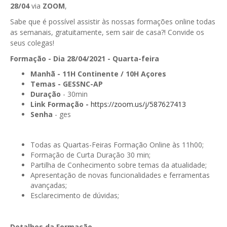
28/04
via
ZOOM
,
GESComunicação
Isenção de IVA
Sabe que é possível assistir às nossas formações online todas
GESContPública
as semanais, gratuitamente, sem sair de casa?! Convide os
Submeter SAFT
seus colegas!
GESDenúncia
Formação - Dia 28/04/2021 - Quarta-feira
GESDocumental
Manhã
- 11H Continente / 10H Açores
Temas -
GESSNC-AP
GESElevador
Duração
- 30min
Link Formação -
https://zoom.us/j/587627413
GESEscola
Senha
- ges
GESEstatística
Todas as Quartas-Feiras Formação Online às 11h00;
GESFaturação
Formação de Curta Duração 30 min;
Partilha de Conhecimento sobre temas da atualidade;
GESFeira
Apresentação de novas funcionalidades e ferramentas
avançadas;
GESInventário
Esclarecimento de dúvidas;
GESLicenciamento
Detalhes da Formação