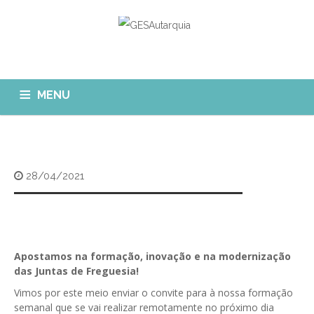
MENU
GESAUTARQUIA
INÍCIO
NOTÍCIAS
Quem Somos?
28/04/2021
MÓDULOS
O que fazemos?
FAQ
APP GESAutarquia
Formações
CLIENTES
CONTACTOS
GESÁgua
Apostamos na formação, inovação e na modernização
Configurar Email
das Juntas de Freguesia!
GESCanídeo
Custo da Chamada
Vimos por este meio enviar o convite para à nossa formação
GESCemitério
semanal que se vai realizar remotamente no próximo dia
Eliminar Conta