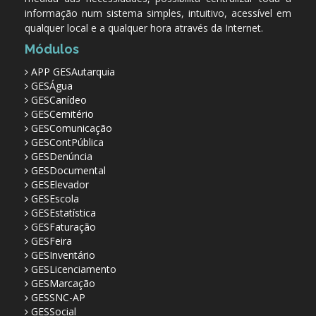
informação num sistema simples, intuitivo, acessível em
qualquer local e a qualquer hora através da Internet.
Módulos
APP GESAutarquia
GESÁgua
GESCanídeo
GESCemitério
GESComunicação
GESContPública
GESDenúncia
GESDocumental
GESElevador
GESEscola
GESEstatística
GESFaturação
GESFeira
GESInventário
GESLicenciamento
GESMarcação
GESSNC-AP
GESSocial