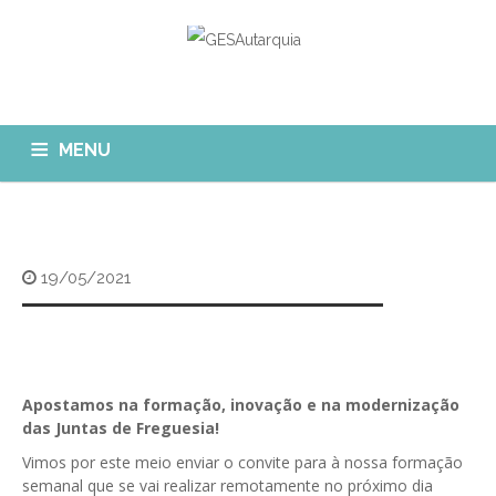
MENU
GESAUTARQUIA
INÍCIO
NOTÍCIAS
Quem Somos?
19/05/2021
MÓDULOS
O que fazemos?
FAQ
APP GESAutarquia
Formações
CLIENTES
CONTACTOS
GESÁgua
Apostamos na formação, inovação e na modernização
Configurar Email
das Juntas de Freguesia!
GESCanídeo
Custo da Chamada
Vimos por este meio enviar o convite para à nossa formação
GESCemitério
semanal que se vai realizar remotamente no próximo dia
Eliminar Conta