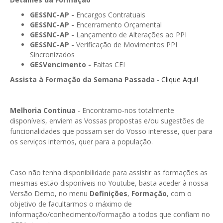
GESMarcação
GESSNC-AP -
Encargos Contratuais
GESSocial
GESSNC-AP -
Encerramento Orçamental
GESSNC-AP -
Lançamento de Alterações ao PPI
GESSNC-AP
GESSNC-AP -
Verificação de Movimentos PPI
Sincronizados
GESSNC-AP Reg. Completo
GESVencimento -
Faltas CEI
Assista à Formação da Semana Passada
GESPopulação
-
Clique Aqui!
GESProcesso
Melhoria Continua
- Encontramo-nos totalmente
GESRecrutamento
disponíveis, enviem as Vossas propostas e/ou sugestões de
funcionalidades que possam ser do Vosso interesse, quer para
GESSIADAP III
os serviços internos, quer para a população.
GESToponímia
Caso não tenha disponibilidade para assistir as formações as
GESVencimento
mesmas estão disponíveis no Youtube, basta aceder à nossa
Versão Demo, no menu
Definições
,
Formação
, com o
GESViaturasAbandonadas
objetivo de facultarmos o máximo de
informação/conhecimento/formação a todos que confiam no
Portal da Freguesia