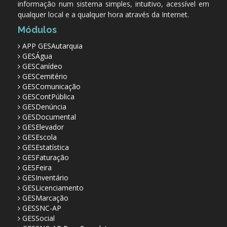
informação num sistema simples, intuitivo, acessível em
qualquer local e a qualquer hora através da Internet.
Módulos
APP GESAutarquia
GESÁgua
GESCanídeo
GESCemitério
GESComunicação
GESContPública
GESDenúncia
GESDocumental
GESElevador
GESEscola
GESEstatística
GESFaturação
GESFeira
GESInventário
GESLicenciamento
GESMarcação
GESSNC-AP
GESSocial