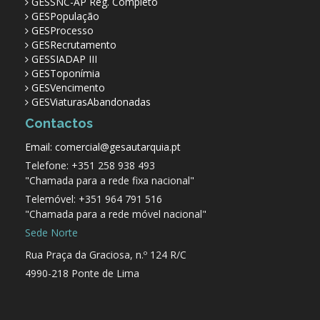
GESSNC-AP Reg. Completo
GESPopulação
GESProcesso
GESRecrutamento
GESSIADAP III
GESToponímia
GESVencimento
GESViaturasAbandonadas
Contactos
Email: comercial@gesautarquia.pt
Telefone: +351 258 938 493
"Chamada para a rede fixa nacional"
Telemóvel: +351 964 791 516
"Chamada para a rede móvel nacional"
Sede Norte
Rua Praça da Graciosa, n.º 124 R/C
4990-218 Ponte de Lima