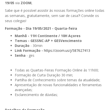
19/05
via
ZOOM
,
GESComunicação
Isenção de IVA
Sabe que é possível assistir às nossas formações online todas
GESContPública
as semanais, gratuitamente, sem sair de casa?! Convide os
Submeter SAFT
seus colegas!
GESDenúncia
Formação - Dia 19/05/2021 - Quarta-feira
GESDocumental
Manhã
- 11H Continente / 10H Açores
Temas -
GESSNC-AP + GESVencimento
GESElevador
Duração
- 30min
Link Formação -
https://zoom.us/j/587627413
GESEscola
Senha
- ges
GESEstatística
Todas as Quartas-Feiras Formação Online às 11h00;
GESFaturação
Formação de Curta Duração 30 min;
Partilha de Conhecimento sobre temas da atualidade;
GESFeira
Apresentação de novas funcionalidades e ferramentas
avançadas;
GESInventário
Esclarecimento de dúvidas;
GESLicenciamento
Detalhes da Formação