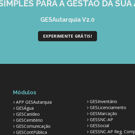
SIMPLES
PARA A GESTÃO DA SUA 
GESAutarquia V2.0
EXPERIMENTE GRÁTIS!
Módulos
GESInventário
APP GESAutarquia
GESLicenciamento
GESÁgua
GESMarcação
GESCanídeo
GESSNC-AP
GESCemitério
GESSocial
GESComunicação
GESSNC-AP Reg. Comp
GESContPública