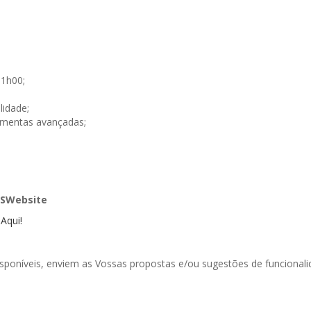
3
11h00;
lidade;
amentas avançadas;
ESWebsite
 Aqui!
poníveis, enviem as Vossas propostas e/ou sugestões de funcionali