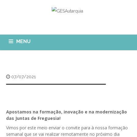
MENU
GESAUTARQUIA
INÍCIO
NOTÍCIAS
Quem Somos?
07/07/2021
MÓDULOS
O que fazemos?
FAQ
APP GESAutarquia
Formações
CLIENTES
CONTACTOS
GESÁgua
Apostamos na formação, inovação e na modernização
Configurar Email
das Juntas de Freguesia!
GESCanídeo
Custo da Chamada
Vimos por este meio enviar o convite para à nossa formação
GESCemitério
semanal que se vai realizar remotamente no próximo dia
Eliminar Conta