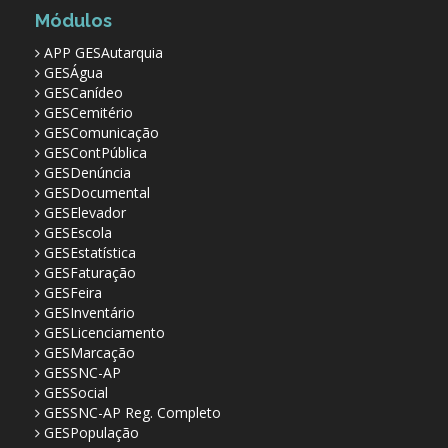
Módulos
APP GESAutarquia
GESÁgua
GESCanídeo
GESCemitério
GESComunicação
GESContPública
GESDenúncia
GESDocumental
GESElevador
GESEscola
GESEstatística
GESFaturação
GESFeira
GESInventário
GESLicenciamento
GESMarcação
GESSNC-AP
GESSocial
GESSNC-AP Reg. Completo
GESPopulação