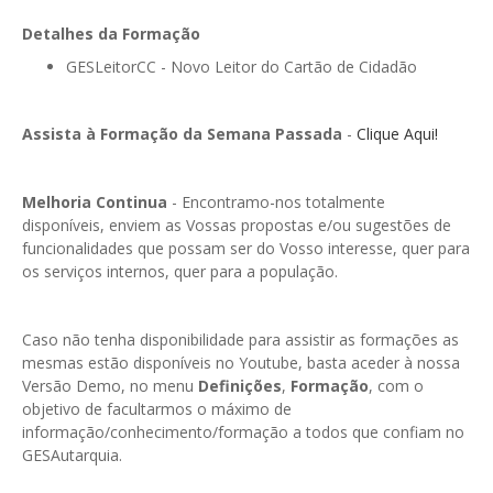
GESMarcação
Detalhes da Formação
GESSocial
GESLeitorCC - Novo Leitor do Cartão de Cidadão
GESSNC-AP
GESSNC-AP Reg. Completo
Assista à Formação da Semana Passada
-
Clique Aqui!
GESPopulação
Melhoria Continua
- Encontramo-nos totalmente
GESProcesso
disponíveis, enviem as Vossas propostas e/ou sugestões de
funcionalidades que possam ser do Vosso interesse, quer para
GESRecrutamento
os serviços internos, quer para a população.
GESSIADAP III
Caso não tenha disponibilidade para assistir as formações as
GESToponímia
mesmas estão disponíveis no Youtube, basta aceder à nossa
Versão Demo, no menu
Definições
,
Formação
, com o
GESVencimento
objetivo de facultarmos o máximo de
informação/conhecimento/formação a todos que confiam no
GESViaturasAbandonadas
GESAutarquia.
Portal da Freguesia