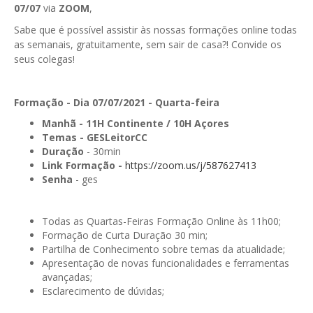
07/07
via
ZOOM
,
GESComunicação
Isenção de IVA
Sabe que é possível assistir às nossas formações online todas
GESContPública
as semanais, gratuitamente, sem sair de casa?! Convide os
Submeter SAFT
seus colegas!
GESDenúncia
GESDocumental
Formação - Dia 07/07/2021 - Quarta-feira
Manhã
- 11H Continente / 10H Açores
GESElevador
Temas -
GESLeitorCC
Duração
- 30min
GESEscola
Link Formação -
https://zoom.us/j/587627413
Senha
- ges
GESEstatística
GESFaturação
Todas as Quartas-Feiras Formação Online às 11h00;
GESFeira
Formação de Curta Duração 30 min;
Partilha de Conhecimento sobre temas da atualidade;
GESInventário
Apresentação de novas funcionalidades e ferramentas
avançadas;
GESLicenciamento
Esclarecimento de dúvidas;