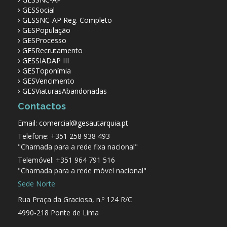
GESSocial
GESSNC-AP Reg. Completo
GESPopulação
GESProcesso
GESRecrutamento
GESSIADAP III
GESToponímia
GESVencimento
GESViaturasAbandonadas
Contactos
Email: comercial@gesautarquia.pt
Telefone: +351 258 938 493
"Chamada para a rede fixa nacional"
Telemóvel: +351 964 791 516
"Chamada para a rede móvel nacional"
Sede Norte
Rua Praça da Graciosa, n.º 124 R/C
4990-218 Ponte de Lima