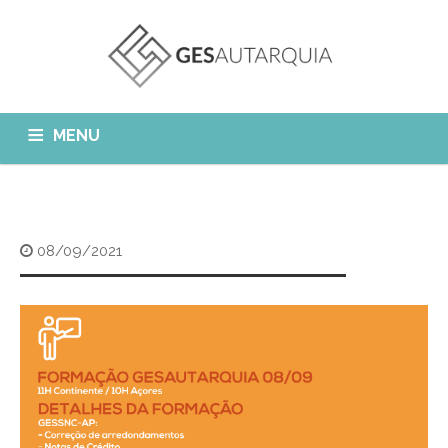
MENU
GESAUTARQUIA
INÍCIO
NOTÍCIAS
Quem Somos?
08/09/2021
MÓDULOS
O que fazemos?
FAQ
APP GESAutarquia
Formações
CLIENTES
CONTACTOS
GESÁgua
Configurar Email
GESCanídeo
Custo da Chamada
GESCemitério
Eliminar Conta