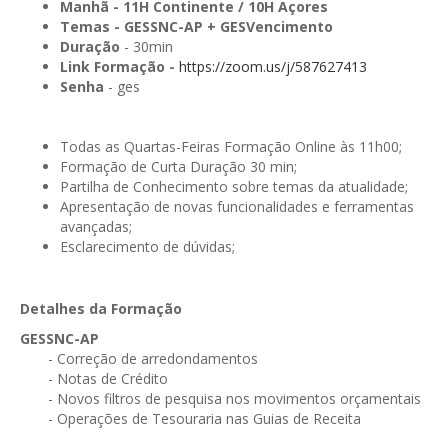
GESMarcação
Manhã
- 11H Continente / 10H Açores
Temas -
GESSNC-AP + GESVencimento
GESSocial
Duração
- 30min
Link Formação -
https://zoom.us/j/587627413
GESSNC-AP
Senha
- ges
GESSNC-AP Reg. Completo
Todas as Quartas-Feiras Formação Online às 11h00;
GESPopulação
Formação de Curta Duração 30 min;
Partilha de Conhecimento sobre temas da atualidade;
GESProcesso
Apresentação de novas funcionalidades e ferramentas
avançadas;
GESRecrutamento
Esclarecimento de dúvidas;
GESSIADAP III
Detalhes da Formação
GESToponímia
GESSNC-AP
GESVencimento
- Correção de arredondamentos
- Notas de Crédito
GESViaturasAbandonadas
- Novos filtros de pesquisa nos movimentos orçamentais
- Operações de Tesouraria nas Guias de Receita
Portal da Freguesia