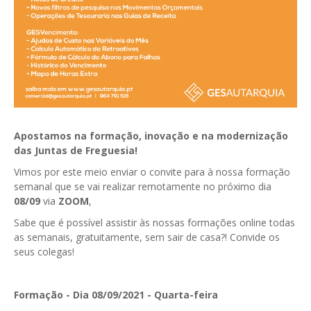
GESComunicação
Isenção de IVA
GESContPública
Submeter SAFT
GESDenúncia
GESDocumental
GESElevador
Apostamos na formação, inovação e na modernização
das Juntas de Freguesia!
GESEscola
Vimos por este meio enviar o convite para à nossa formação
GESEstatística
semanal que se vai realizar remotamente no próximo dia
08/09
via
ZOOM
,
GESFaturação
Sabe que é possível assistir às nossas formações online todas
GESFeira
as semanais, gratuitamente, sem sair de casa?! Convide os
seus colegas!
GESInventário
GESLicenciamento
Formação - Dia 08/09/2021 - Quarta-feira