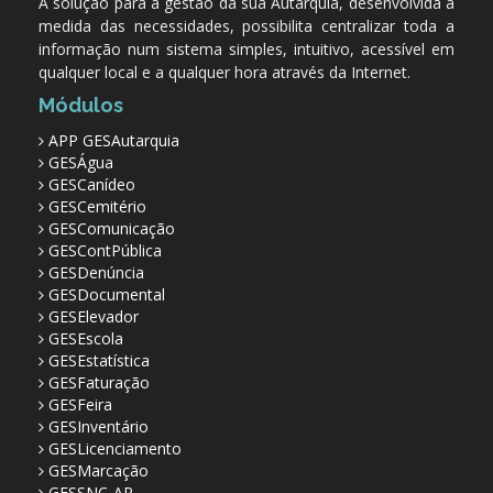
A solução para a gestão da sua Autarquia, desenvolvida à
medida das necessidades, possibilita centralizar toda a
informação num sistema simples, intuitivo, acessível em
qualquer local e a qualquer hora através da Internet.
Módulos
APP GESAutarquia
GESÁgua
GESCanídeo
GESCemitério
GESComunicação
GESContPública
GESDenúncia
GESDocumental
GESElevador
GESEscola
GESEstatística
GESFaturação
GESFeira
GESInventário
GESLicenciamento
GESMarcação
GESSNC-AP