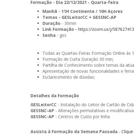
Formação - Dia 22/12/2021 - Quarta-feira
Manhã
- 11H Continente / 10H Açores
Temas -
GESLeitorCC + GESSNC-AP
Duração
- 30min
Link Formação -
https://zoom.us/j/58762741
Senha
- ges
Todas as Quartas-Feiras Formação Online às 
Formação de Curta Duração 30 min;
Partilha de Conhecimento sobre temas da atua
Apresentação de novas funcionalidades e ferr
Esclarecimento de dúvidas;
Detalhes da Formação
GESLeitorCC
- Instalação do Leitor de Cartão de Ci
GESSNC-AP
- Alterações permutativas e modificativ
GESSNC-AP
- Centros de Custo por linha
Assista à Formação da Semana Passada
-
Clique