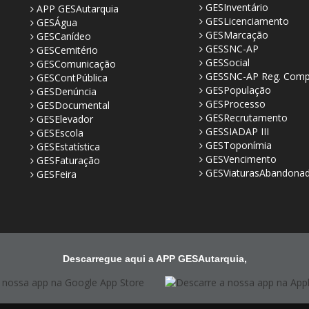
GESInventário
APP GESAutarquia
GESLicenciamento
GESÁgua
GESMarcação
GESCanídeo
GESSNC-AP
GESCemitério
GESSocial
GESComunicação
GESSNC-AP Reg. Comp
GESContPública
GESPopulação
GESDenúncia
GESProcesso
GESDocumental
GESRecrutamento
GESElevador
GESSIADAP III
GESEscola
GESToponímia
GESEstatística
GESVencimento
GESFaturação
GESViaturasAbandona
GESFeira
Descarregue aqui a APP GESAutarquia,