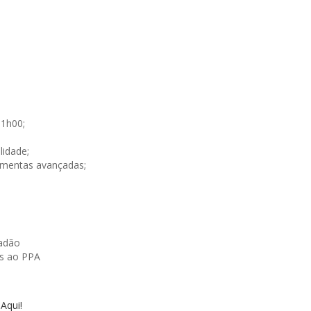
3
11h00;
lidade;
amentas avançadas;
dadão
as ao PPA
 Aqui!