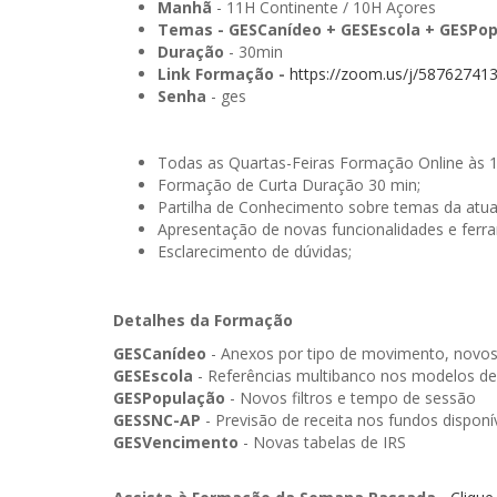
Manhã
- 11H Continente / 10H Açores
Temas -
GESCanídeo + GESEscola + GESPo
Duração
- 30min
Link Formação -
https://zoom.us/j/58762741
Senha
- ges
Todas as Quartas-Feiras Formação Online às 
Formação de Curta Duração 30 min;
Partilha de Conhecimento sobre temas da atua
Apresentação de novas funcionalidades e ferr
Esclarecimento de dúvidas;
Detalhes da Formação
GESCanídeo
- Anexos por tipo de movimento, novos f
GESEscola
- Referências multibanco nos modelos de
GESPopulação
- Novos filtros e tempo de sessão
GESSNC-AP
- Previsão de receita nos fundos disponí
GESVencimento
- Novas tabelas de IRS