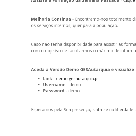
Assista à Formação da Semana Passada
-
Clique
Melhoria Continua
- Encontramo-nos totalmente dis
os serviços internos, quer para a população.
Caso não tenha disponibilidade para assistir as f
com o objetivo de facultarmos o máximo de inform
Aceda a Versão Demo GESAutarquia e visualize 
Link
-
demo.gesautarquia.pt
Username
- demo
Password
- demo
Esperamos pela Sua presença, sinta-se na liberdade 