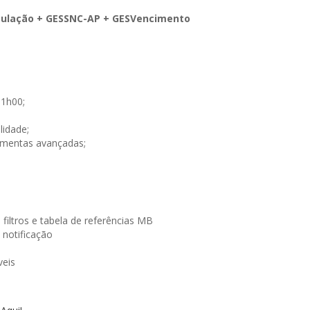
pulação + GESSNC-AP + GESVencimento
3
11h00;
lidade;
amentas avançadas;
iltros e tabela de referências MB
 notificação
veis