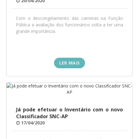
20/04/2020
GESMarcação
GESSocial
Com o descongelamento das carreiras na Função
Pública a avaliação dos funcionários volta a ter uma
GESSNC-AP
grande importância.
GESSNC-AP Reg. Completo
GESPopulação
GESProcesso
LER MAIS
GESRecrutamento
GESSIADAP III
GESToponímia
Já pode efetuar o Inventário com o novo
GESVencimento
Classificador SNC-AP
GESViaturasAbandonadas
17/04/2020
Portal da Freguesia