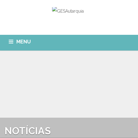
MENU
GESAUTARQUIA
INÍCIO
NOTÍCIAS
Quem Somos?
MÓDULOS
O que fazemos?
FAQ
APP GESAutarquia
Formações
CLIENTES
CONTACTOS
GESÁgua
Configurar Email
GESCanídeo
Custo da Chamada
NOTÍCIAS
GESCemitério
Eliminar Conta