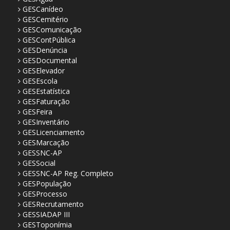
GESCanídeo
GESCemitério
GESComunicação
GESContPública
GESDenúncia
GESDocumental
GESElevador
GESEscola
GESEstatística
GESFaturação
GESFeira
GESInventário
GESLicenciamento
GESMarcação
GESSNC-AP
GESSocial
GESSNC-AP Reg. Completo
GESPopulação
GESProcesso
GESRecrutamento
GESSIADAP III
GESToponímia