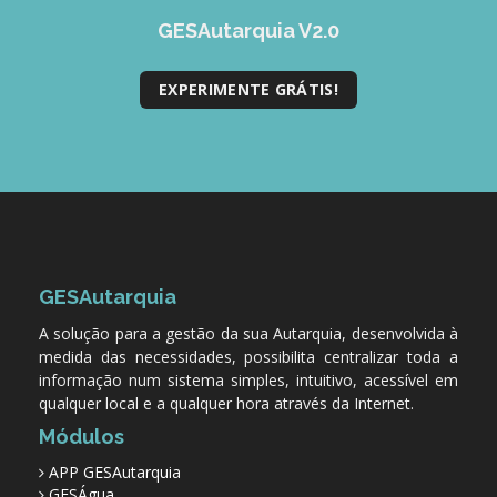
GESMarcação
GESAutarquia V2.0
GESSocial
EXPERIMENTE GRÁTIS!
GESSNC-AP
GESSNC-AP Reg. Completo
GESPopulação
GESProcesso
GESRecrutamento
GESAutarquia
GESSIADAP III
A solução para a gestão da sua Autarquia, desenvolvida à
GESToponímia
medida das necessidades, possibilita centralizar toda a
informação num sistema simples, intuitivo, acessível em
GESVencimento
qualquer local e a qualquer hora através da Internet.
Módulos
GESViaturasAbandonadas
APP GESAutarquia
Portal da Freguesia
GESÁgua