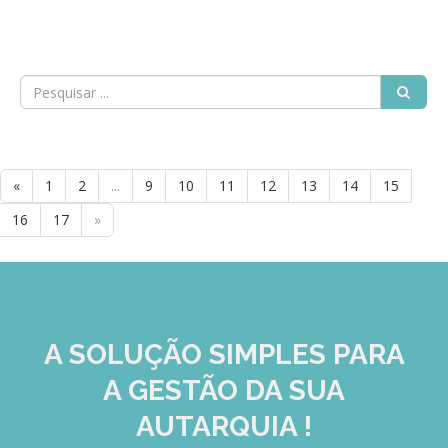
GESComunicação
Isenção de IVA
GESContPública
Submeter SAFT
GESDenúncia
GESDocumental
GESElevador
«
1
2
...
9
10
11
12
13
14
15
GESEscola
16
17
»
GESEstatística
GESFaturação
GESFeira
A SOLUÇÃO
SIMPLES
PARA
GESInventário
A GESTÃO DA SUA
GESLicenciamento
AUTARQUIA !