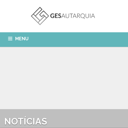
MENU
GESAUTARQUIA
INÍCIO
NOTÍCIAS
Quem Somos?
MÓDULOS
O que fazemos?
FAQ
APP GESAutarquia
Formações
CLIENTES
CONTACTOS
GESÁgua
Configurar Email
GESCanídeo
Custo da Chamada
NOTÍCIAS
GESCemitério
Eliminar Conta