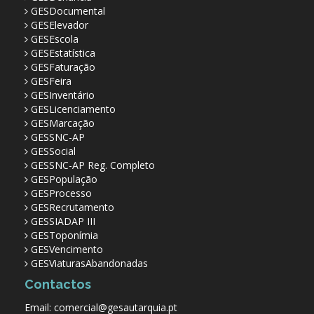
GESDocumental
GESElevador
GESEscola
GESEstatística
GESFaturação
GESFeira
GESInventário
GESLicenciamento
GESMarcação
GESSNC-AP
GESSocial
GESSNC-AP Reg. Completo
GESPopulação
GESProcesso
GESRecrutamento
GESSIADAP III
GESToponímia
GESVencimento
GESViaturasAbandonadas
Contactos
Email: comercial@gesautarquia.pt