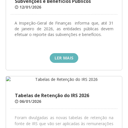
Subvenções e Benefícios Públicos
GESMarcação
12/01/2026
GESSocial
A Inspeção-Geral de Finanças informa que, até 31
GESSNC-AP
de janeiro de 2026, as entidades públicas devem
efetuar o reporte das subvenções e benefícios.
GESSNC-AP Reg. Completo
GESPopulação
GESProcesso
LER MAIS
GESRecrutamento
GESSIADAP III
GESToponímia
Tabelas de Retenção do IRS 2026
GESVencimento
06/01/2026
GESViaturasAbandonadas
Foram divulgadas as novas tabelas de retenção na
Portal da Freguesia
fonte de IRS que vão ser aplicadas às remunerações