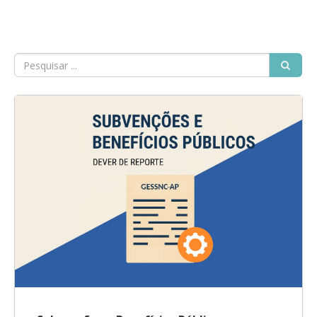
GESComunicação
Isenção de IVA
GESContPública
Submeter SAFT
GESDenúncia
GESDocumental
GESElevador
GESEscola
GESEstatística
GESFaturação
GESFeira
GESInventário
GESLicenciamento